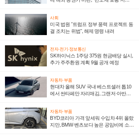
성 의문"
사회
미국 법원 "트럼프 정부 풍력 프로젝트 동
결 조치는 위법", 해제 명령 내려
전자·전기·정보통신
SK하이닉스 1주당 375원 현금배당 실시,
추가 주주환원 계획 9월 공개 예정
자동차·부품
현대차 올해 SUV 국내 베스트셀러 톱10
에서 싼타페만 자리매김, 그랜저·아반떼
'세단 쌍끌이'로 내수 방어
자동차·부품
BYD코리아 가격 앞세워 수입차 4위 올랐
지만, BMW·벤츠보다 높은 공임비에 소비
자 불만 폭발