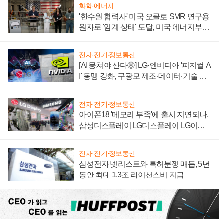
화학·에너지
'한수원 협력사' 미국 오클로 SMR 연구용
원자로 '임계 상태' 도달, 미국 에너지부
"중요한 이정표"
전자·전기·정보통신
[AI 뭉쳐야 산다⑧] LG·엔비디아 '피지컬 A
I' 동맹 강화, 구광모 제조·데이터·기술 결
집해 종합 로보틱스 기업으로
전자·전기·정보통신
아이폰18 '메모리 부족'에 출시 지연되나,
삼성디스플레이 LG디스플레이 LG이노
텍 '탈애플' 수익 다각화 속도
전자·전기·정보통신
삼성전자 넷리스트와 특허분쟁 매듭, 5년
동안 최대 1.3조 라이선스비 지급