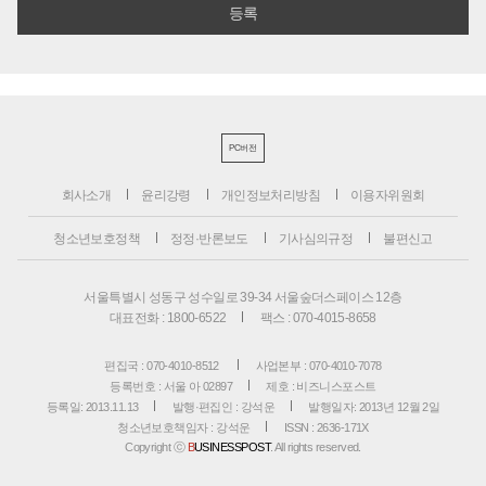
PC버전
회사소개
윤리강령
개인정보처리방침
이용자위원회
청소년보호정책
정정·반론보도
기사심의규정
불편신고
서울특별시 성동구 성수일로 39-34 서울숲더스페이스 12층
대표전화 : 1800-6522
팩스 : 070-4015-8658
편집국 : 070-4010-8512
사업본부 : 070-4010-7078
등록번호 : 서울 아 02897
제호 : 비즈니스포스트
등록일: 2013.11.13
발행·편집인 : 강석운
발행일자: 2013년 12월 2일
청소년보호책임자 : 강석운
ISSN : 2636-171X
Copyright ⓒ
B
USINESSPOST
. All rights reserved.