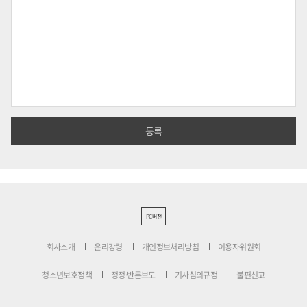
PC버전
회사소개
윤리강령
개인정보처리방침
이용자위원회
청소년보호정책
정정·반론보도
기사심의규정
불편신고