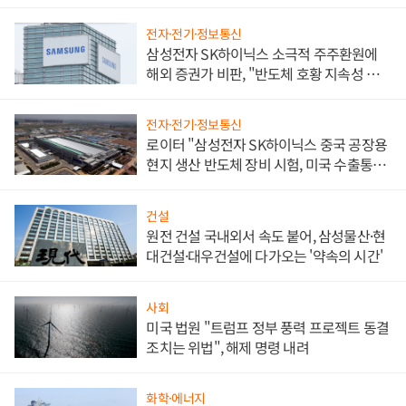
전자·전기·정보통신
삼성전자 SK하이닉스 소극적 주주환원에
해외 증권가 비판, "반도체 호황 지속성 의
문"
전자·전기·정보통신
로이터 "삼성전자 SK하이닉스 중국 공장용
현지 생산 반도체 장비 시험, 미국 수출통제
대비"
건설
원전 건설 국내외서 속도 붙어, 삼성물산·현
대건설·대우건설에 다가오는 '약속의 시간'
사회
미국 법원 "트럼프 정부 풍력 프로젝트 동결
조치는 위법", 해제 명령 내려
화학·에너지