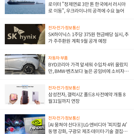
로이터 "정제연료 3만 톤 한국에서 러시아
로 이동", 우크라이나의 공격에 수요 늘어
전자·전기·정보통신
SK하이닉스 1주당 375원 현금배당 실시, 추
가 주주환원 계획 9월 공개 예정
자동차·부품
BYD코리아 가격 앞세워 수입차 4위 올랐지
만, BMW·벤츠보다 높은 공임비에 소비자
불만 폭발
전자·전기·정보통신
삼성전자, 갤럭시Z 폴드8 사전예약 개통 8
월31일까지 연장
전자·전기·정보통신
[AI 뭉쳐야 산다⑧] LG·엔비디아 '피지컬 AI'
동맹 강화, 구광모 제조·데이터·기술 결집