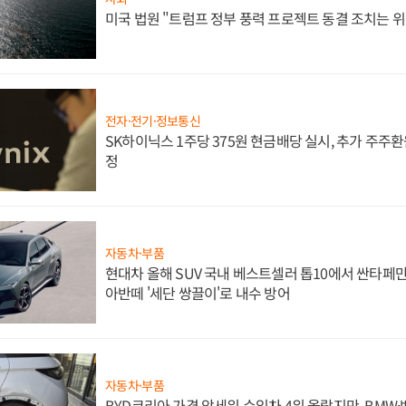
미국 법원 "트럼프 정부 풍력 프로젝트 동결 조치는 위
전자·전기·정보통신
SK하이닉스 1주당 375원 현금배당 실시, 추가 주주환
정
자동차·부품
현대차 올해 SUV 국내 베스트셀러 톱10에서 싼타페만
아반떼 '세단 쌍끌이'로 내수 방어
자동차·부품
BYD코리아 가격 앞세워 수입차 4위 올랐지만, BMW