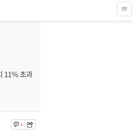
 11% 초과
0