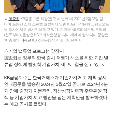
▲
양종희
KB금융그룹 회장(왼쪽 네 번째)이 2024년 2월23일 캄보
디아 프놈펜 소재 소피텔 호텔에서 열린 KB프라삭은행 그랜드오프
닝 행사에서 기념사진을 찍고 있다. 김현종 KB프라삭은행 부행장
(왼쪽부터), 옴쌈은 KB프라삭은행장, 찌아 세레이 캄보디아 중앙은
행 총재와
이재근
KB국민은행장.< KB국민은행 >
△기업 밸류업 프로그램 앞장서
양종희
는 정부의 한국 증시 저평가 해소를 위한 기업 밸
류업 정책에 발맞춰 기업가치 제고에 힘을 싣고 있다.
KB금융지주는 한국거래소가 기업가치 제고 계획 공시
안내공문을 발송한 2024년 5월27일 곧바로 2024년 4분
기 안에 중장기 자본관리, 자산성장계획과 주주환원 정
책 등 기업가치 제고 방안을 담은 계획안을 발표하겠다
는 예고 공시를 올렸다.