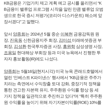
KB금융은 기업가치 제고 계획 예고 공시를 올리면서 “K
B금융이 밸류업 프로그램 시작을 알린 만큼 밸류업 모범
생으로 한국 증시 저평가(코리아 디스카운트) 해소에 앞
장서겠다”고 말했다.
앞서
양종희
는 2024년 5월 중순
이복현
금융감독원 원
장,
진옥동
신한금융지주 회장,
김미섭
미래에셋증권 부
회장,
김성환
한국투자증권 사장,
홍원학
삼성생명 사장,
조용일
현대해상 부회장 등과 미국 뉴욕에서 진행한 투
자자 홍보활동(IR)에도 나섰다.
양종희
는 5월16일(현지시각) 미국 뉴욕 콘래드호텔에서
열린 ‘인베스트 K파이낸스’ 행사에서 "KB금융은 주주가
치라는 측면에서 수익창출 토대 강화, 중장기적 정책을
통한 견고한 자본력 유지, 주주환원 수익률 향상 등 세
가지 정책을 일관적으로 추진하고 있다"며 "특히 주주환
원 수익률을 높이기 위해 자기자본이익률(ROE) 10%를