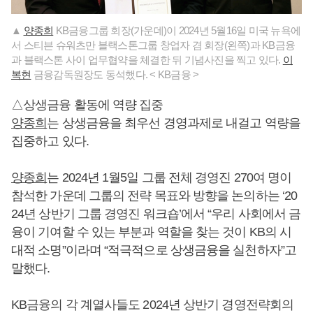
▲
양종희
KB금융그룹 회장(가운데)이 2024년 5월16일 미국 뉴욕에
서 스티븐 슈워츠만 블랙스톤그룹 창업자 겸 회장(왼쪽)과 KB금융
과 블랙스톤 사이 업무협약을 체결한 뒤 기념사진을 찍고 있다.
이
복현
금융감독원장도 동석했다. < KB금융 >
△상생금융 활동에 역량 집중
양종희
는 상생금융을 최우선 경영과제로 내걸고 역량을
집중하고 있다.
양종희
는 2024년 1월5일 그룹 전체 경영진 270여 명이
참석한 가운데 그룹의 전략 목표와 방향을 논의하는 ‘20
24년 상반기 그룹 경영진 워크숍’에서 “우리 사회에서 금
융이 기여할 수 있는 부분과 역할을 찾는 것이 KB의 시
대적 소명”이라며 “적극적으로 상생금융을 실천하자”고
말했다.
KB금융의 각 계열사들도 2024년 상반기 경영전략회의