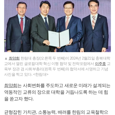
▲
최양희
한림대 총장(오른쪽 두 번째)이 2024년 2월21일 충북대학
교에서 열린 글로컬대학 혁신 이행 협약 및 전략포럼에서
이주호
교
육부 장관 겸 사회부총리(왼쪽 두 번째)와 협약서에 서명하고 기념
사진을 찍고 있다. <한림대>
최양희
는 사회변화를 주도하고 새로운 미래가 설계되는
역동적인 교류의 장으로 대학을 거듭나도록 하는 데 힘
을 쏟고자 했다.
균형잡힌 가치관, 소통능력, 배려를 한림의 교육철학으