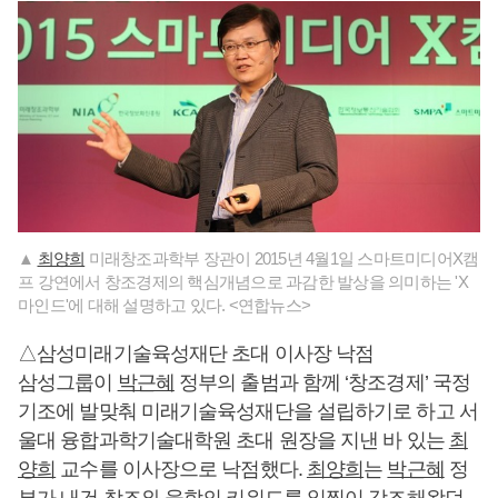
▲
최양희
미래창조과학부 장관이 2015년 4월1일 스마트미디어X캠
프 강연에서 창조경제의 핵심개념으로 과감한 발상을 의미하는 'X
마인드'에 대해 설명하고 있다. <연합뉴스>
△삼성미래기술육성재단 초대 이사장 낙점
삼성그룹이
박근혜
정부의 출범과 함께 ‘창조경제’ 국정
기조에 발맞춰 미래기술육성재단을 설립하기로 하고 서
울대 융합과학기술대학원 초대 원장을 지낸 바 있는
최
양희
교수를 이사장으로 낙점했다.
최양희
는
박근혜
정