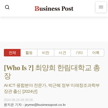
전체
활동
비전
사건
기타
어록
[Who Is ?] 최양희 한림대학교 총
장
AI·ICT·융합분야 전문가, 박근혜 정부 미래창조과학부
장관 출신 [2024년]
2024-06-24 08:30:00
윤지은 기자 - jeyme@businesspost.co.kr