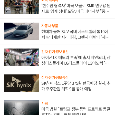
'한수원 협력사' 미국 오클로 SMR 연구용 원
자로 '임계 상태' 도달, 미국 에너지부 "중요
한 이정표"
자동차·부품
현대차 올해 SUV 국내 베스트셀러 톱10에
서 싼타페만 자리매김, 그랜저·아반떼 '세단
쌍끌이'로 내수 방어
전자·전기·정보통신
아이폰18 '메모리 부족'에 출시 지연되나, 삼
성디스플레이 LG디스플레이 LG이노텍 '탈
애플' 수익 다각화 속도
전자·전기·정보통신
SK하이닉스 1주당 375원 현금배당 실시, 추
가 주주환원 계획 9월 공개 예정
사회
미국 법원 "트럼프 정부 풍력 프로젝트 동결
조치는 위법", 해제 명령 내려