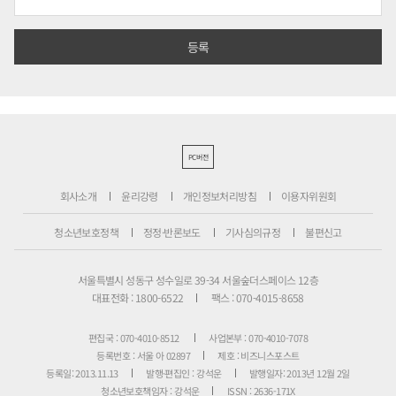
PC버전
회사소개
윤리강령
개인정보처리방침
이용자위원회
청소년보호정책
정정·반론보도
기사심의규정
불편신고
서울특별시 성동구 성수일로 39-34 서울숲더스페이스 12층
대표전화 : 1800-6522
팩스 : 070-4015-8658
편집국 : 070-4010-8512
사업본부 : 070-4010-7078
등록번호 : 서울 아 02897
제호 : 비즈니스포스트
등록일: 2013.11.13
발행·편집인 : 강석운
발행일자: 2013년 12월 2일
청소년보호책임자 : 강석운
ISSN : 2636-171X