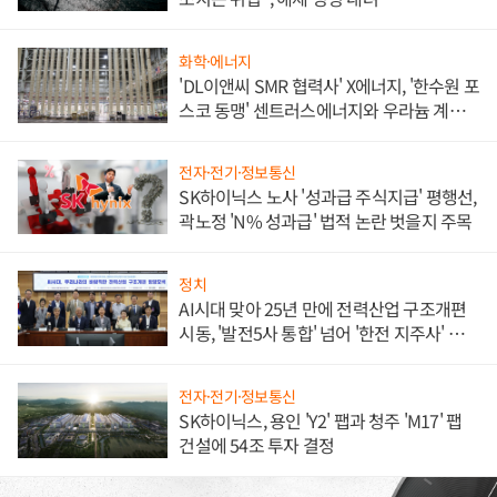
화학·에너지
'DL이앤씨 SMR 협력사' X에너지, '한수원 포
스코 동맹' 센트러스에너지와 우라늄 계약
체결
전자·전기·정보통신
SK하이닉스 노사 '성과급 주식지급' 평행선,
곽노정 'N% 성과급' 법적 논란 벗을지 주목
정치
AI시대 맞아 25년 만에 전력산업 구조개편
시동, '발전5사 통합' 넘어 '한전 지주사' 재편
론도
전자·전기·정보통신
SK하이닉스, 용인 'Y2' 팹과 청주 'M17' 팹
건설에 54조 투자 결정