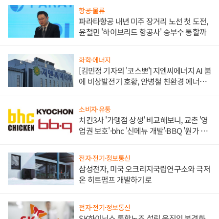
항공·물류
파라타항공 내년 미주 장거리 노선 첫 도전,
윤철민 '하이브리드 항공사' 승부수 통할까
화학·에너지
[김민정 기자의 '코스뽀'] 지엔씨에너지 AI 붐
에 비상발전기 호황, 안병철 친환경 에너지
발전전문기업 향한다
소비자·유통
치킨3사 '가맹점 상생' 비교해보니, 교촌 '영
업권 보호'·bhc '신메뉴 개발'·BBQ '원가 부
담'
전자·전기·정보통신
삼성전자, 미국 오크리지국립연구소와 극저
온 히트펌프 개발하기로
전자·전기·정보통신
SK하이닉스 통합노조 설립 움직임 본격화,