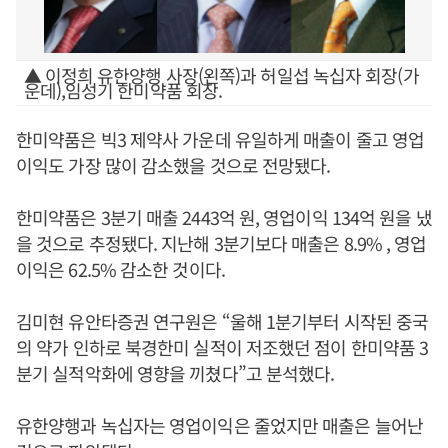
▲ 이정희 유한양행 사장(왼쪽)과 허일섭 녹십자 회장(가
운데),임성기 한미약품 회장.
한미약품은 빅3 제약사 가운데 유일하게 매출이 줄고 영업
이익도 가장 많이 감소했을 것으로 전망됐다.
한미약품은 3분기 매출 2443억 원, 영업이익 134억 원을 냈
을 것으로 추정됐다. 지난해 3분기보다 매출은 8.9% , 영업
이익은 62.5% 감소한 것이다.
김미현 유안타증권 연구원은 “울해 1분기부터 시작된 중국
의 약가 인하로 북경한미 실적이 저조했던 점이 한미약품 3
분기 실적악화에 영향을 끼쳤다”고 분석했다.
유한양행과 녹십자는 영업이익은 줄었지만 매출은 늘어난