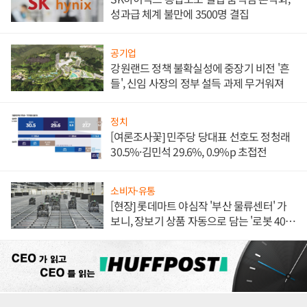
성과급 체계 불만에 3500명 결집
공기업
강원랜드 정책 불확실성에 중장기 비전 '흔
들', 신임 사장의 정부 설득 과제 무거워져
정치
[여론조사꽃] 민주당 당대표 선호도 정청래
30.5%·김민석 29.6%, 0.9%p 초접전
소비자·유통
[현장] 롯데마트 야심작 '부산 물류센터' 가
보니, 장보기 상품 자동으로 담는 '로봇 400
대' 장관