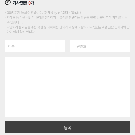
기사댓글
0
개
200자까지 쓰실 수 있습니다. (현재 0 byte / 최대 400byte)
저작권 등 다른 사람의 권리를 침해하거나 명예를 훼손하는 댓글은 관련 법률에 의해 제재를 받을
수 있습니다.
타인에게 불쾌감을 주는 욕설 등 비하하는 단어가 내용에 포함되거나 인신공격성 글은 관리자의 판
단에 의해 삭제 합니다.