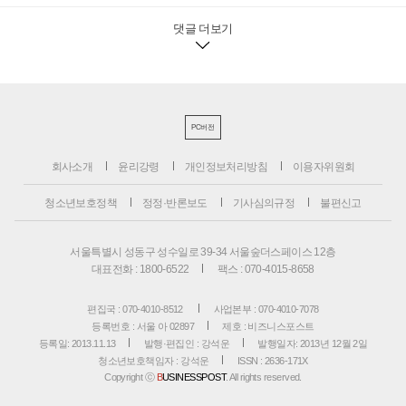
댓글 더보기
PC버전
회사소개
윤리강령
개인정보처리방침
이용자위원회
청소년보호정책
정정·반론보도
기사심의규정
불편신고
서울특별시 성동구 성수일로 39-34 서울숲더스페이스 12층
대표전화 : 1800-6522
팩스 : 070-4015-8658
편집국 : 070-4010-8512
사업본부 : 070-4010-7078
등록번호 : 서울 아 02897
제호 : 비즈니스포스트
등록일: 2013.11.13
발행·편집인 : 강석운
발행일자: 2013년 12월 2일
청소년보호책임자 : 강석운
ISSN : 2636-171X
Copyright ⓒ
B
USINESSPOST
. All rights reserved.