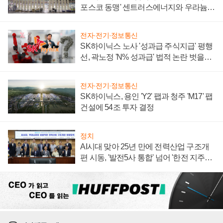
포스코 동맹' 센트러스에너지와 우라늄
계약 체결
전자·전기·정보통신
SK하이닉스 노사 '성과급 주식지급' 평행
선, 곽노정 'N% 성과급' 법적 논란 벗을지
주목
전자·전기·정보통신
SK하이닉스, 용인 'Y2' 팹과 청주 'M17' 팹
건설에 54조 투자 결정
정치
AI시대 맞아 25년 만에 전력산업 구조개
편 시동, '발전5사 통합' 넘어 '한전 지주사'
재편론도