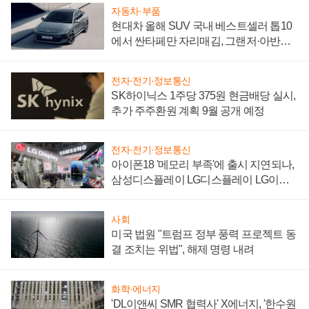
자동차·부품
현대차 올해 SUV 국내 베스트셀러 톱10
에서 싼타페만 자리매김, 그랜저·아반떼
'세단 쌍끌이'로 내수 방어
전자·전기·정보통신
SK하이닉스 1주당 375원 현금배당 실시,
추가 주주환원 계획 9월 공개 예정
전자·전기·정보통신
아이폰18 '메모리 부족'에 출시 지연되나,
삼성디스플레이 LG디스플레이 LG이노
텍 '탈애플' 수익 다각화 속도
사회
미국 법원 "트럼프 정부 풍력 프로젝트 동
결 조치는 위법", 해제 명령 내려
화학·에너지
'DL이앤씨 SMR 협력사' X에너지, '한수원