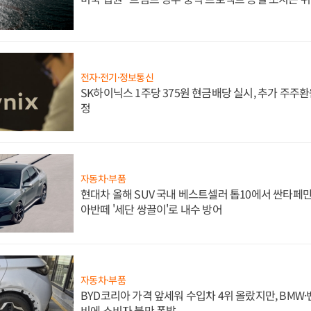
전자·전기·정보통신
SK하이닉스 1주당 375원 현금배당 실시, 추가 주주환
정
자동차·부품
현대차 올해 SUV 국내 베스트셀러 톱10에서 싼타페만
아반떼 '세단 쌍끌이'로 내수 방어
자동차·부품
BYD코리아 가격 앞세워 수입차 4위 올랐지만, BMW
비에 소비자 불만 폭발