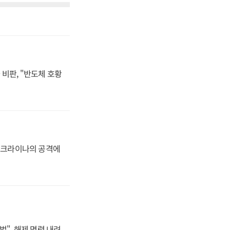
비판, "반도체 호황
 우크라이나의 공격에
법", 해제 명령 내려