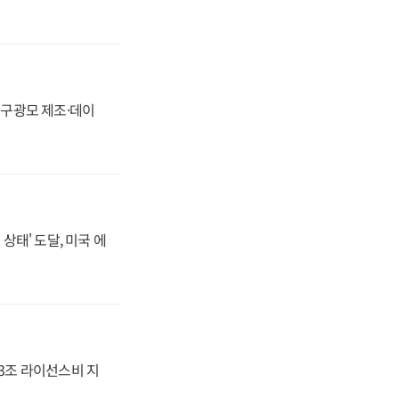
화, 구광모 제조·데이
상태' 도달, 미국 에
.3조 라이선스비 지