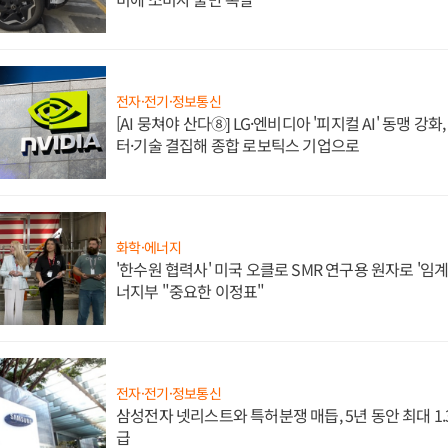
전자·전기·정보통신
[AI 뭉쳐야 산다⑧] LG·엔비디아 '피지컬 AI' 동맹 강
터·기술 결집해 종합 로보틱스 기업으로
화학·에너지
'한수원 협력사' 미국 오클로 SMR 연구용 원자로 '임계 
너지부 "중요한 이정표"
전자·전기·정보통신
삼성전자 넷리스트와 특허분쟁 매듭, 5년 동안 최대 1
급