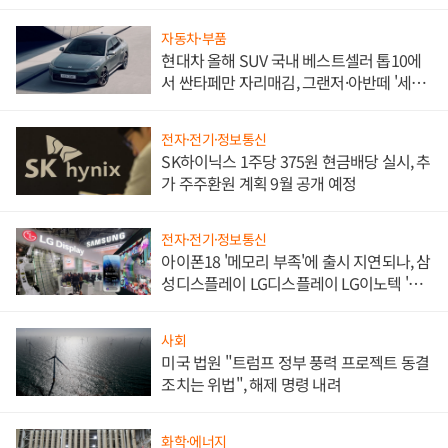
한 이정표"
자동차·부품
현대차 올해 SUV 국내 베스트셀러 톱10에
서 싼타페만 자리매김, 그랜저·아반떼 '세단
쌍끌이'로 내수 방어
전자·전기·정보통신
SK하이닉스 1주당 375원 현금배당 실시, 추
가 주주환원 계획 9월 공개 예정
전자·전기·정보통신
아이폰18 '메모리 부족'에 출시 지연되나, 삼
성디스플레이 LG디스플레이 LG이노텍 '탈
애플' 수익 다각화 속도
사회
미국 법원 "트럼프 정부 풍력 프로젝트 동결
조치는 위법", 해제 명령 내려
화학·에너지