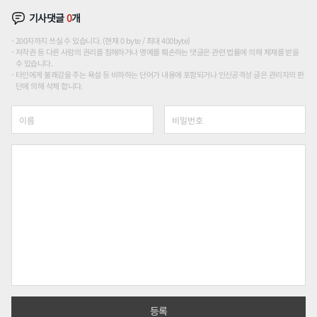
기사댓글
0
개
200자까지 쓰실 수 있습니다. (현재 0 byte / 최대 400byte)
저작권 등 다른 사람의 권리를 침해하거나 명예를 훼손하는 댓글은 관련 법률에 의해 제재를 받을
수 있습니다.
타인에게 불쾌감을 주는 욕설 등 비하하는 단어가 내용에 포함되거나 인신공격성 글은 관리자의 판
단에 의해 삭제 합니다.