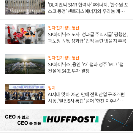
'DL이앤씨 SMR 협력사' X에너지, '한수원 포
스코 동맹' 센트러스에너지와 우라늄 계약
체결
전자·전기·정보통신
SK하이닉스 노사 '성과급 주식지급' 평행선,
곽노정 'N% 성과급' 법적 논란 벗을지 주목
전자·전기·정보통신
SK하이닉스, 용인 'Y2' 팹과 청주 'M17' 팹
건설에 54조 투자 결정
정치
AI시대 맞아 25년 만에 전력산업 구조개편
시동, '발전5사 통합' 넘어 '한전 지주사' 재편
론도