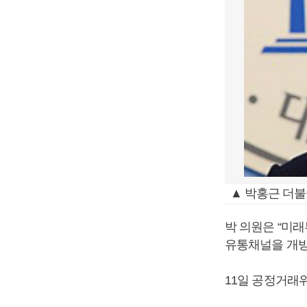
▲ 박홍근 더불
박 의원은 “미래
유통채널을 개방
11일 공정거래