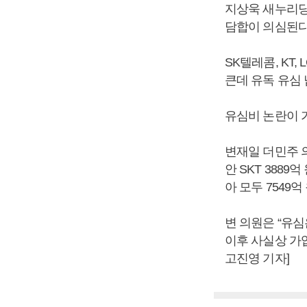
지상욱 새누리당
담합이 의심된다
SK텔레콤, KT
큰데 유독 유심 
유심비 논란이 
변재일 더민주 의
안 SKT 3889억
아 모두 7549
변 의원은 “유
이후 사실상 가
고진영 기자]