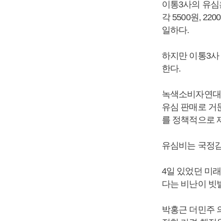
이통3사의 유심은
각 5500원, 
일하다.
하지만 이통3사
한다.
녹색소비자연대전
유심 판매로 거둔
를 정책적으로 
유심비는 국정감
4일 있었던 미
다는 비난이 빗
박홍근 더민주 