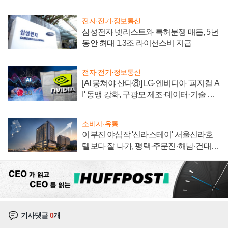
에 주도권 갈린다
전자·전기·정보통신
삼성전자 넷리스트와 특허분쟁 매듭, 5년
동안 최대 1.3조 라이선스비 지급
전자·전기·정보통신
[AI 뭉쳐야 산다⑧] LG·엔비디아 '피지컬 A
I' 동맹 강화, 구광모 제조·데이터·기술 결
집해 종합 로보틱스 기업으로
소비자·유통
이부진 야심작 '신라스테이' 서울신라호
텔보다 잘 나가, 평택·주문진·해남·건대로
성장판 더 넓힌다
기사댓글
0
개