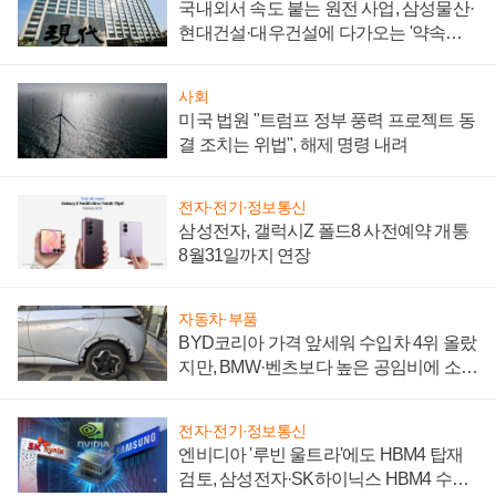
국내외서 속도 붙는 원전 사업, 삼성물산·
현대건설·대우건설에 다가오는 '약속의
시간'
사회
미국 법원 "트럼프 정부 풍력 프로젝트 동
결 조치는 위법", 해제 명령 내려
전자·전기·정보통신
삼성전자, 갤럭시Z 폴드8 사전예약 개통
8월31일까지 연장
자동차·부품
BYD코리아 가격 앞세워 수입차 4위 올랐
지만, BMW·벤츠보다 높은 공임비에 소비
자 불만 폭발
전자·전기·정보통신
엔비디아 '루빈 울트라'에도 HBM4 탑재
검토, 삼성전자·SK하이닉스 HBM4 수율