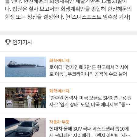
를 낸다. 한진해운의 회생계획안 제출기한은 12월23일이
다. 법원은 실사 보고서와 회생계획안을 종합해 한진해운의
회생 또는 청산을 결정한다. [비즈니스포스트 임수정 기자]
인기기사
화학·에너지
로이터 "정제연료 3만 톤 한국에서 러시아
로 이동", 우크라이나의 공격에 수요 늘어
화학·에너지
'한수원 협력사' 미국 오클로 SMR 연구용 원
자로 '임계 상태' 도달, 미국 에너지부 "중요
한 이정표"
자동차·부품
현대차 올해 SUV 국내 베스트셀러 톱10에
서 싼타페만 자리매김, 그랜저·아반떼 '세단