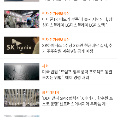
쌍끌이'로 내수 방어
전자·전기·정보통신
아이폰18 '메모리 부족'에 출시 지연되나, 삼
성디스플레이 LG디스플레이 LG이노텍 '탈
애플' 수익 다각화 속도
전자·전기·정보통신
SK하이닉스 1주당 375원 현금배당 실시, 추
가 주주환원 계획 9월 공개 예정
사회
미국 법원 "트럼프 정부 풍력 프로젝트 동결
조치는 위법", 해제 명령 내려
화학·에너지
'DL이앤씨 SMR 협력사' X에너지, '한수원 포
스코 동맹' 센트러스에너지와 우라늄 계약
체결