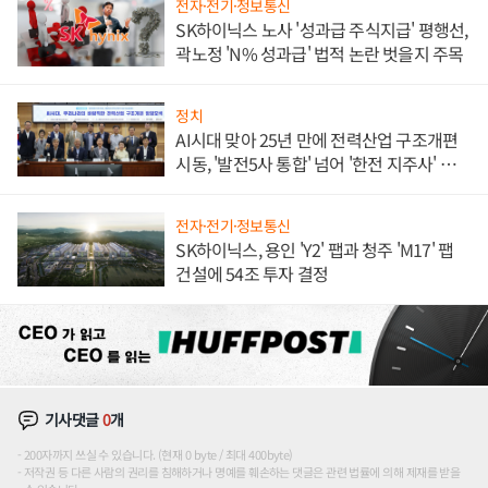
전자·전기·정보통신
SK하이닉스 노사 '성과급 주식지급' 평행선,
곽노정 'N% 성과급' 법적 논란 벗을지 주목
정치
AI시대 맞아 25년 만에 전력산업 구조개편
시동, '발전5사 통합' 넘어 '한전 지주사' 재편
론도
전자·전기·정보통신
SK하이닉스, 용인 'Y2' 팹과 청주 'M17' 팹
건설에 54조 투자 결정
기사댓글
0
개
200자까지 쓰실 수 있습니다. (현재 0 byte / 최대 400byte)
저작권 등 다른 사람의 권리를 침해하거나 명예를 훼손하는 댓글은 관련 법률에 의해 제재를 받을