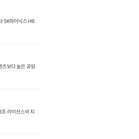
자·SK하이닉스 HB
·벤츠보다 높은 공임
.3조 라이선스비 지