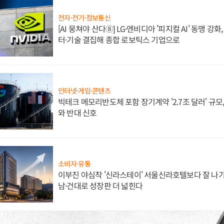
전자·전기·정보통신
[AI 뭉쳐야 산다⑧] LG·엔비디아 '피지컬 AI' 동맹 강
터·기술 결집해 종합 로보틱스 기업으로
인터넷·게임·콘텐츠
빅테크 메모리반도체 포함 장기계약 '2.7조 달러' 규모,
와 반대 신호
소비자·유통
이부진 야심작 '신라스테이' 서울신라호텔보다 잘 나가
남·건대로 성장판 더 넓힌다