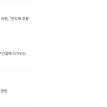
비판, "반도체 호황
대우건설에 다가오는
지 연장