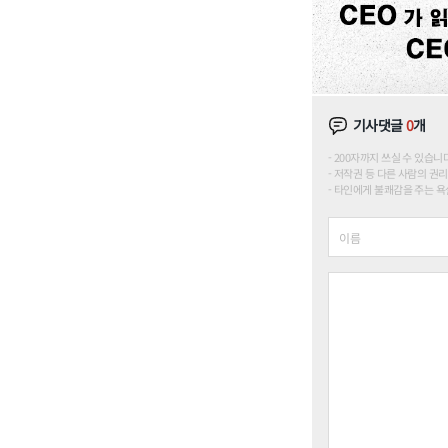
기사댓글
0
개
200자까지 쓰실 수 있습니다. (
저작권 등 다른 사람의 권리
타인에게 불쾌감을 주는 욕설