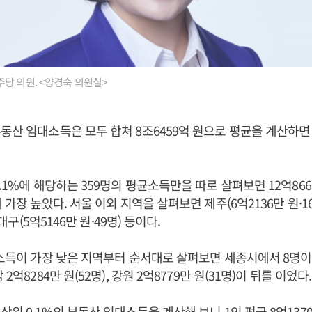
당 의원. <양경숙 의원실>
동산 임대소득은 모두 합쳐 8조6459억 원으로 평균을 계산하면 1
0.1%에 해당하는 359명의 평균소득만을 따로 살펴보면 12억86
 가장 높았다. 서울 이외 지역을 살펴보면 제주(6억2136만 원·16명
, 대구(5억5146만 원·49명) 등이다.
균소득이 가장 낮은 지역부터 순서대로 살펴보면 세종시에서 8명이 
2억8284만 원(52명), 강원 2억8779만 원(31명)이 뒤를 이었다.
상위 0.1%의 부동산 임대소득을 계산해 보니 1인 평균 8억137