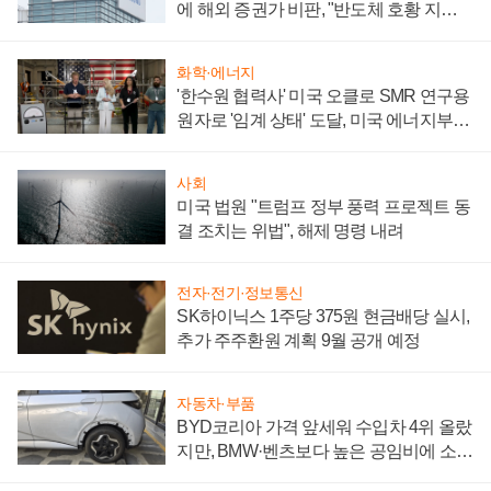
에 해외 증권가 비판, "반도체 호황 지속
성 의문"
화학·에너지
'한수원 협력사' 미국 오클로 SMR 연구용
원자로 '임계 상태' 도달, 미국 에너지부
"중요한 이정표"
사회
미국 법원 "트럼프 정부 풍력 프로젝트 동
결 조치는 위법", 해제 명령 내려
전자·전기·정보통신
SK하이닉스 1주당 375원 현금배당 실시,
추가 주주환원 계획 9월 공개 예정
자동차·부품
BYD코리아 가격 앞세워 수입차 4위 올랐
지만, BMW·벤츠보다 높은 공임비에 소비
자 불만 폭발