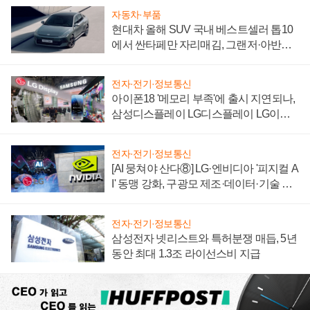
자동차·부품
현대차 올해 SUV 국내 베스트셀러 톱10
에서 싼타페만 자리매김, 그랜저·아반떼
'세단 쌍끌이'로 내수 방어
전자·전기·정보통신
아이폰18 '메모리 부족'에 출시 지연되나,
삼성디스플레이 LG디스플레이 LG이노
텍 '탈애플' 수익 다각화 속도
전자·전기·정보통신
[AI 뭉쳐야 산다⑧] LG·엔비디아 '피지컬 A
I' 동맹 강화, 구광모 제조·데이터·기술 결
집해 종합 로보틱스 기업으로
전자·전기·정보통신
삼성전자 넷리스트와 특허분쟁 매듭, 5년
동안 최대 1.3조 라이선스비 지급