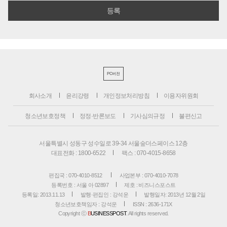
PC버전
회사소개
윤리강령
개인정보처리방침
이용자위원회
청소년보호정책
정정·반론보도
기사심의규정
불편신고
서울특별시 성동구 성수일로 39-34 서울숲더스페이스 12층
대표전화 : 1800-6522
팩스 : 070-4015-8658
편집국 : 070-4010-8512
사업본부 : 070-4010-7078
등록번호 : 서울 아 02897
제호 : 비즈니스포스트
등록일: 2013.11.13
발행·편집인 : 강석운
발행일자: 2013년 12월 2일
청소년보호책임자 : 강석운
ISSN : 2636-171X
Copyright ⓒ
B
USINESSPOST
. All rights reserved.