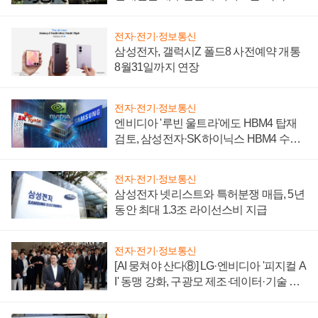
시간'
전자·전기·정보통신
삼성전자, 갤럭시Z 폴드8 사전예약 개통
8월31일까지 연장
전자·전기·정보통신
엔비디아 '루빈 울트라'에도 HBM4 탑재
검토, 삼성전자·SK하이닉스 HBM4 수율
에 주도권 갈린다
전자·전기·정보통신
삼성전자 넷리스트와 특허분쟁 매듭, 5년
동안 최대 1.3조 라이선스비 지급
전자·전기·정보통신
[AI 뭉쳐야 산다⑧] LG·엔비디아 '피지컬 A
I' 동맹 강화, 구광모 제조·데이터·기술 결
집해 종합 로보틱스 기업으로