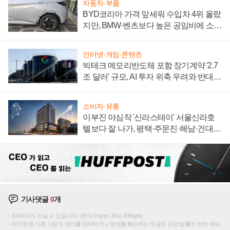
자동차·부품
BYD코리아 가격 앞세워 수입차 4위 올랐
지만, BMW·벤츠보다 높은 공임비에 소비
자 불만 폭발
인터넷·게임·콘텐츠
빅테크 메모리반도체 포함 장기계약 '2.7
조 달러' 규모, AI 투자 위축 우려와 반대
신호
소비자·유통
이부진 야심작 '신라스테이' 서울신라호
텔보다 잘 나가, 평택·주문진·해남·건대로
성장판 더 넓힌다
기사댓글
0
개
200자까지 쓰실 수 있습니다. (현재 0 byte / 최대 400byte)
저작권 등 다른 사람의 권리를 침해하거나 명예를 훼손하는 댓글은 관련 법률에 의해 제재