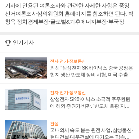
기사에 인용된 여론조사와 관련한 자세한 사항은 중앙
선거여론조사심의위원회 홈페이지를 참조하면 된다. 박
창욱 정치경제부장·글로벌&기후에너지부장·부국장
인기기사
전자·전기·정보통신
외신 "삼성전자 SK하이닉스 중국 공장용
현지 생산 반도체 장비 시험, 미국 수출통
제 대비"
전자·전기·정보통신
삼성전자 SK하이닉스 소극적 주주환원
에 해외 증권가 비판, "반도체 호황 지속
성 의문"
건설
국내외서 속도 붙는 원전 사업, 삼성물산·
현대건설·대우건설에 다가오는 '약속의