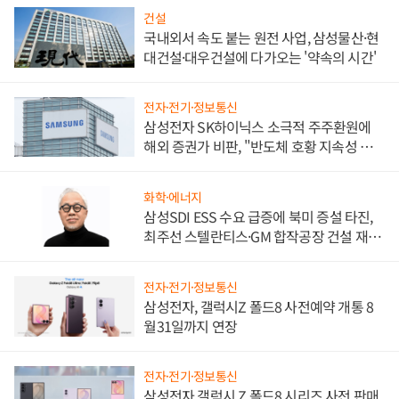
건설
국내외서 속도 붙는 원전 사업, 삼성물산·현
대건설·대우건설에 다가오는 '약속의 시간'
전자·전기·정보통신
삼성전자 SK하이닉스 소극적 주주환원에
해외 증권가 비판, "반도체 호황 지속성 의
문"
화학·에너지
삼성SDI ESS 수요 급증에 북미 증설 타진,
최주선 스텔란티스·GM 합작공장 건설 재추
진하나
전자·전기·정보통신
삼성전자, 갤럭시Z 폴드8 사전예약 개통 8
월31일까지 연장
전자·전기·정보통신
삼성전자 갤럭시 Z 폴드8 시리즈 사전 판매