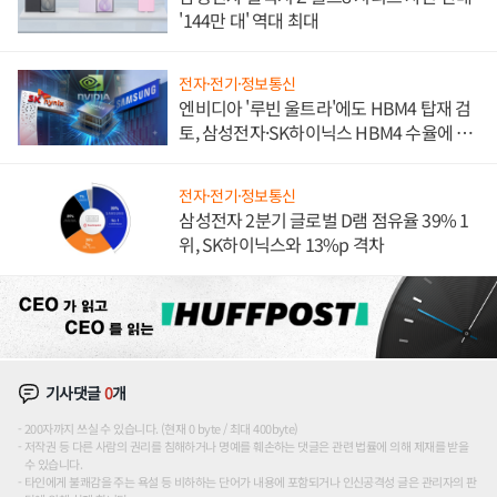
'144만 대' 역대 최대
전자·전기·정보통신
엔비디아 '루빈 울트라'에도 HBM4 탑재 검
토, 삼성전자·SK하이닉스 HBM4 수율에 주
도권 갈린다
전자·전기·정보통신
삼성전자 2분기 글로벌 D램 점유율 39% 1
위, SK하이닉스와 13%p 격차
기사댓글
0
개
200자까지 쓰실 수 있습니다. (현재 0 byte / 최대 400byte)
저작권 등 다른 사람의 권리를 침해하거나 명예를 훼손하는 댓글은 관련 법률에 의해 제재를 받을
수 있습니다.
타인에게 불쾌감을 주는 욕설 등 비하하는 단어가 내용에 포함되거나 인신공격성 글은 관리자의 판