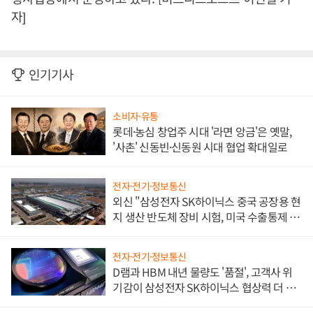
자]
인기기사
소비자·유통
롯데·농심 창업주 시대 '라면 앙금'은 옛말,
'사촌' 신동빈·신동원 시대 협업 확대일로
전자·전기·정보통신
외신 "삼성전자 SK하이닉스 중국 공장용 현
지 생산 반도체 장비 시험, 미국 수출통제 대
비"
전자·전기·정보통신
D램과 HBM 내년 물량도 '품절', 고객사 위
기감이 삼성전자 SK하이닉스 협상력 더 키
워