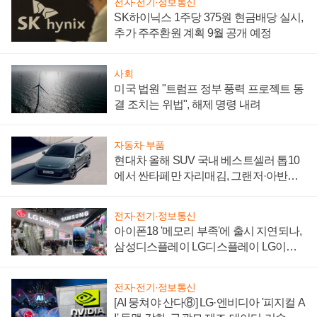
전자·전기·정보통신
SK하이닉스 1주당 375원 현금배당 실시,
추가 주주환원 계획 9월 공개 예정
사회
미국 법원 "트럼프 정부 풍력 프로젝트 동
결 조치는 위법", 해제 명령 내려
자동차·부품
현대차 올해 SUV 국내 베스트셀러 톱10
에서 싼타페만 자리매김, 그랜저·아반떼
'세단 쌍끌이'로 내수 방어
전자·전기·정보통신
아이폰18 '메모리 부족'에 출시 지연되나,
삼성디스플레이 LG디스플레이 LG이노
텍 '탈애플' 수익 다각화 속도
전자·전기·정보통신
[AI 뭉쳐야 산다⑧] LG·엔비디아 '피지컬 A