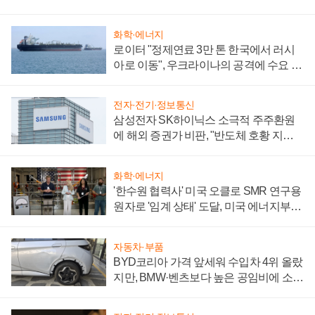
화학·에너지
로이터 "정제연료 3만 톤 한국에서 러시
아로 이동", 우크라이나의 공격에 수요 늘
어
전자·전기·정보통신
삼성전자 SK하이닉스 소극적 주주환원
에 해외 증권가 비판, "반도체 호황 지속
성 의문"
화학·에너지
'한수원 협력사' 미국 오클로 SMR 연구용
원자로 '임계 상태' 도달, 미국 에너지부
"중요한 이정표"
자동차·부품
BYD코리아 가격 앞세워 수입차 4위 올랐
지만, BMW·벤츠보다 높은 공임비에 소비
자 불만 폭발