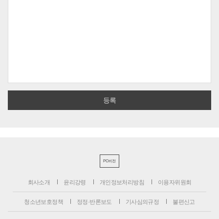
PC버전
회사소개
윤리강령
개인정보처리방침
이용자위원회
청소년보호정책
정정·반론보도
기사심의규정
불편신고