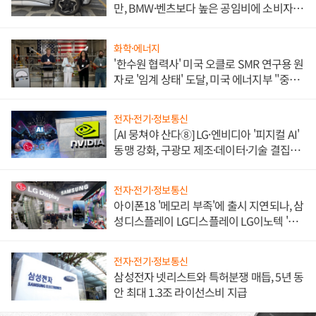
만, BMW·벤츠보다 높은 공임비에 소비자
불만 폭발
화학·에너지
'한수원 협력사' 미국 오클로 SMR 연구용 원
자로 '임계 상태' 도달, 미국 에너지부 "중요
한 이정표"
전자·전기·정보통신
[AI 뭉쳐야 산다⑧] LG·엔비디아 '피지컬 AI'
동맹 강화, 구광모 제조·데이터·기술 결집
해 종합 로보틱스 기업으로
전자·전기·정보통신
아이폰18 '메모리 부족'에 출시 지연되나, 삼
성디스플레이 LG디스플레이 LG이노텍 '탈
애플' 수익 다각화 속도
전자·전기·정보통신
삼성전자 넷리스트와 특허분쟁 매듭, 5년 동
안 최대 1.3조 라이선스비 지급