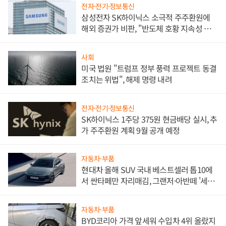
전자·전기·정보통신
삼성전자 SK하이닉스 소극적 주주환원에
해외 증권가 비판, "반도체 호황 지속성 의
문"
사회
미국 법원 "트럼프 정부 풍력 프로젝트 동결
조치는 위법", 해제 명령 내려
전자·전기·정보통신
SK하이닉스 1주당 375원 현금배당 실시, 추
가 주주환원 계획 9월 공개 예정
자동차·부품
현대차 올해 SUV 국내 베스트셀러 톱10에
서 싼타페만 자리매김, 그랜저·아반떼 '세단
쌍끌이'로 내수 방어
자동차·부품
BYD코리아 가격 앞세워 수입차 4위 올랐지