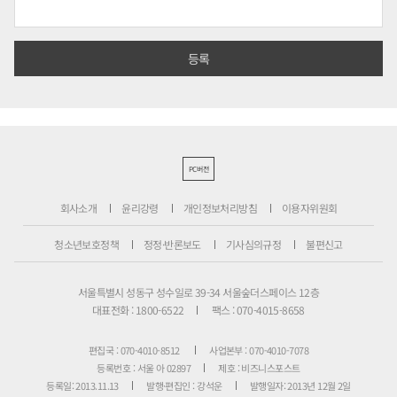
PC버전
회사소개
윤리강령
개인정보처리방침
이용자위원회
청소년보호정책
정정·반론보도
기사심의규정
불편신고
서울특별시 성동구 성수일로 39-34 서울숲더스페이스 12층
대표전화 : 1800-6522
팩스 : 070-4015-8658
편집국 : 070-4010-8512
사업본부 : 070-4010-7078
등록번호 : 서울 아 02897
제호 : 비즈니스포스트
등록일: 2013.11.13
발행·편집인 : 강석운
발행일자: 2013년 12월 2일