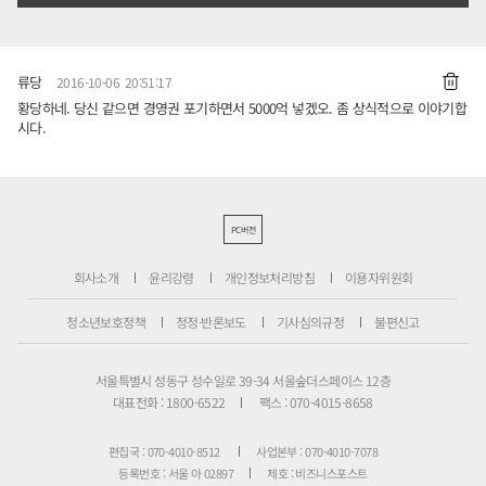
류당
2016-10-06 20:51:17
황당하네. 당신 같으면 경영권 포기하면서 5000억 넣겠오. 좀 상식적으로 이야기합
시다.
PC버전
회사소개
윤리강령
개인정보처리방침
이용자위원회
청소년보호정책
정정·반론보도
기사심의규정
불편신고
서울특별시 성동구 성수일로 39-34 서울숲더스페이스 12층
대표전화 : 1800-6522
팩스 : 070-4015-8658
편집국 : 070-4010-8512
사업본부 : 070-4010-7078
등록번호 : 서울 아 02897
제호 : 비즈니스포스트