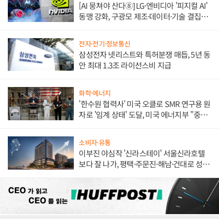
[AI 뭉쳐야 산다⑧] LG·엔비디아 '피지컬 AI'
동맹 강화, 구광모 제조·데이터·기술 결집
해 종합 로보틱스 기업으로
전자·전기·정보통신
삼성전자 넷리스트와 특허분쟁 매듭, 5년 동
안 최대 1.3조 라이선스비 지급
화학·에너지
'한수원 협력사' 미국 오클로 SMR 연구용 원
자로 '임계 상태' 도달, 미국 에너지부 "중요
한 이정표"
소비자·유통
이부진 야심작 '신라스테이' 서울신라호텔
보다 잘 나가, 평택·주문진·해남·건대로 성
장판 더 넓힌다