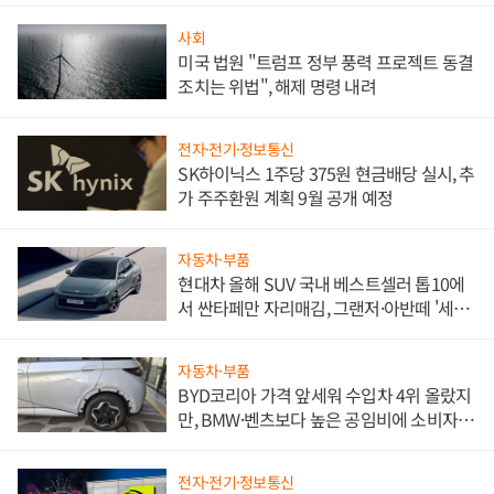
사회
미국 법원 "트럼프 정부 풍력 프로젝트 동결
조치는 위법", 해제 명령 내려
전자·전기·정보통신
SK하이닉스 1주당 375원 현금배당 실시, 추
가 주주환원 계획 9월 공개 예정
자동차·부품
현대차 올해 SUV 국내 베스트셀러 톱10에
서 싼타페만 자리매김, 그랜저·아반떼 '세단
쌍끌이'로 내수 방어
자동차·부품
BYD코리아 가격 앞세워 수입차 4위 올랐지
만, BMW·벤츠보다 높은 공임비에 소비자
불만 폭발
전자·전기·정보통신