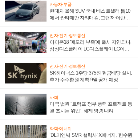
자동차·부품
현대차 올해 SUV 국내 베스트셀러 톱10
에서 싼타페만 자리매김, 그랜저·아반떼
'세단 쌍끌이'로 내수 방어
전자·전기·정보통신
아이폰18 '메모리 부족'에 출시 지연되나,
삼성디스플레이 LG디스플레이 LG이노
텍 '탈애플' 수익 다각화 속도
전자·전기·정보통신
SK하이닉스 1주당 375원 현금배당 실시,
추가 주주환원 계획 9월 공개 예정
사회
미국 법원 "트럼프 정부 풍력 프로젝트 동
결 조치는 위법", 해제 명령 내려
화학·에너지
'DL이앤씨 SMR 협력사' X에너지, '한수원