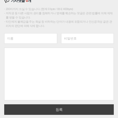
기사댓글
0
개
200자까지 쓰실 수 있습니다. (현재 0 byte / 최대 400byte)
저작권 등 다른 사람의 권리를 침해하거나 명예를 훼손하는 댓글은 관련 법률에 의해 제재
를 받을 수 있습니다.
타인에게 불쾌감을 주는 욕설 등 비하하는 단어가 내용에 포함되거나 인신공격성 글은 관
리자의 판단에 의해 삭제 합니다.