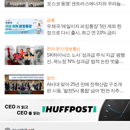
포스코 동맹' 센트러스에너지와 우라늄
계약 체결
금융
우체국 '매일이자 파킹통장' 5만 계좌 한
정으로 다시 출시, 최고 연 2.0% 금리
전자·전기·정보통신
SK하이닉스 노사 '성과급 주식 지급' 평행
선, 곽노정 'N% 성과급' 법적 논란 벗을지
주목
정치
AI시대 맞아 25년 만에 전력산업 구조개
편 시동, '발전5사 통합' 넘어 '한전 지주사'
재편론도