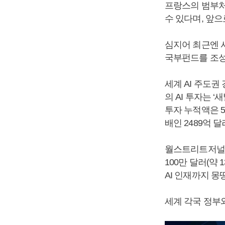
프랑스의 범부처 
수 있다며, 앞으
심지어 최근엔 사
국부펀드를 조성
세계 AI 주도권
의 AI 투자는 ‘
투자 누적액은 5
배인 2489억 
월스트리트저널(
100만 달러(약
AI 인재까지 몽
세계 각국 정부와