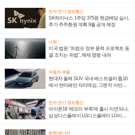
"중요한 이정표"
전자·전기·정보통신
SK하이닉스 1주당 375원 현금배당 실시,
추가 주주환원 계획 9월 공개 예정
사회
미국 법원 "트럼프 정부 풍력 프로젝트 동
결 조치는 위법", 해제 명령 내려
자동차·부품
현대차 올해 SUV 국내 베스트셀러 톱10
에서 싼타페만 자리매김, 그랜저·아반떼
'세단 쌍끌이'로 내수 방어
전자·전기·정보통신
아이폰18 '메모리 부족'에 출시 지연되나,
삼성디스플레이 LG디스플레이 LG이노
텍 '탈애플' 수익 다각화 속도
화학·에너지