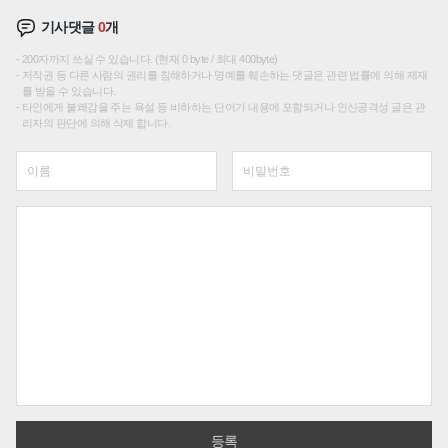
기사댓글
0
개
200자까지 쓰실 수 있습니다. (현재 0 byte / 최대 400byte)
저작권 등 다른 사람의 권리를 침해하거나 명예를 훼손하는 댓글은 관련 법률에 의해 제재
를 받을 수 있습니다.
타인에게 불쾌감을 주는 욕설 등 비하하는 단어가 내용에 포함되거나 인신공격성 글은 관
리자의 판단에 의해 삭제 합니다.