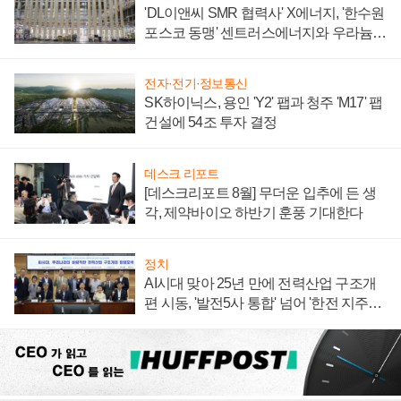
'DL이앤씨 SMR 협력사' X에너지, '한수원
포스코 동맹' 센트러스에너지와 우라늄
계약 체결
전자·전기·정보통신
SK하이닉스, 용인 'Y2' 팹과 청주 'M17' 팹
건설에 54조 투자 결정
데스크 리포트
[데스크리포트 8월] 무더운 입추에 든 생
각, 제약바이오 하반기 훈풍 기대한다
정치
AI시대 맞아 25년 만에 전력산업 구조개
편 시동, '발전5사 통합' 넘어 '한전 지주사'
재편론도