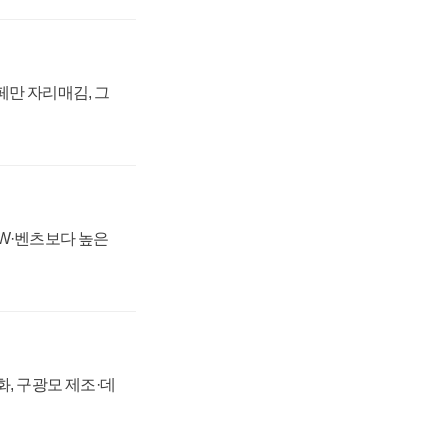
페만 자리매김, 그
MW·벤츠보다 높은
강화, 구광모 제조·데