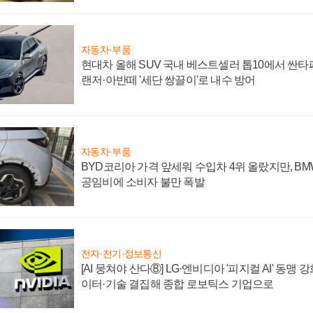
자동차·부품
현대차 올해 SUV 국내 베스트셀러 톱10에서 싼타
랜저·아반떼 '세단 쌍끌이'로 내수 방어
자동차·부품
BYD코리아 가격 앞세워 수입차 4위 올랐지만, B
공임비에 소비자 불만 폭발
전자·전기·정보통신
[AI 뭉쳐야 산다⑧] LG·엔비디아 '피지컬 AI' 동맹 
이터·기술 결집해 종합 로보틱스 기업으로