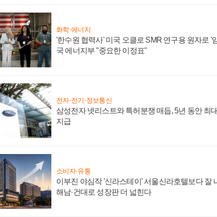
화학·에너지
'한수원 협력사' 미국 오클로 SMR 연구용 원자로 '임
국 에너지부 "중요한 이정표"
전자·전기·정보통신
삼성전자 넷리스트와 특허분쟁 매듭, 5년 동안 최대
지급
소비자·유통
이부진 야심작 '신라스테이' 서울신라호텔보다 잘 나
해남·건대로 성장판 더 넓힌다