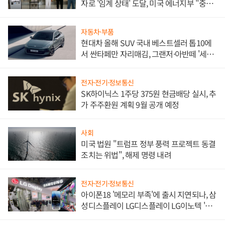
자로 '임계 상태' 도달, 미국 에너지부 "중요
한 이정표"
자동차·부품
현대차 올해 SUV 국내 베스트셀러 톱10에
서 싼타페만 자리매김, 그랜저·아반떼 '세단
쌍끌이'로 내수 방어
전자·전기·정보통신
SK하이닉스 1주당 375원 현금배당 실시, 추
가 주주환원 계획 9월 공개 예정
사회
미국 법원 "트럼프 정부 풍력 프로젝트 동결
조치는 위법", 해제 명령 내려
전자·전기·정보통신
아이폰18 '메모리 부족'에 출시 지연되나, 삼
성디스플레이 LG디스플레이 LG이노텍 '탈
애플' 수익 다각화 속도