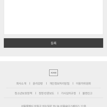
PC버전
회사소개
윤리강령
개인정보처리방침
이용자위원회
청소년보호정책
정정·반론보도
기사심의규정
불편신고
서울특별시 성동구 성수일로 39-34 서울숲더스페이스 12층