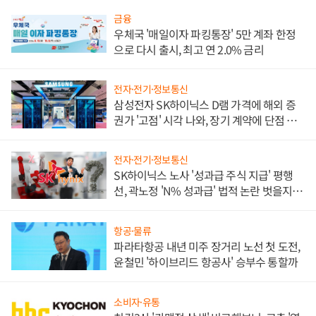
금융
우체국 '매일이자 파킹통장' 5만 계좌 한정
으로 다시 출시, 최고 연 2.0% 금리
전자·전기·정보통신
삼성전자 SK하이닉스 D램 가격에 해외 증
권가 '고점' 시각 나와, 장기 계약에 단점 부
각
전자·전기·정보통신
SK하이닉스 노사 '성과급 주식 지급' 평행
선, 곽노정 'N% 성과급' 법적 논란 벗을지 주
목
항공·물류
파라타항공 내년 미주 장거리 노선 첫 도전,
윤철민 '하이브리드 항공사' 승부수 통할까
소비자·유통