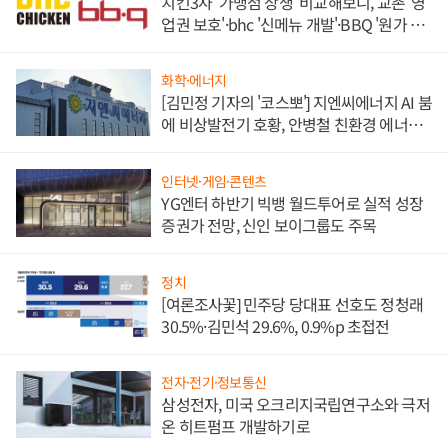
치킨3사 '가맹점 상생' 비교해보니, 교촌 '영
업권 보호'·bhc '신메뉴 개발'·BBQ '원가 부
담'
화학·에너지
[김민정 기자의 '코스뽀'] 지엔씨에너지 AI 붐
에 비상발전기 호황, 안병철 친환경 에너지
발전전문기업 향한다
인터넷·게임·콘텐츠
YG엔터 하반기 빅뱅 월드투어로 실적 성장
증권가 전망, 신인 보이그룹도 주목
정치
[여론조사꽃] 민주당 당대표 선호도 정청래
30.5%·김민석 29.6%, 0.9%p 초접전
전자·전기·정보통신
삼성전자, 미국 오크리지국립연구소와 극저
온 히트펌프 개발하기로