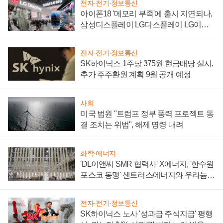
전자·전기·정보통신
아이폰18 '메모리 부족'에 출시 지연되나,
삼성디스플레이 LG디스플레이 LG이노
텍 '탈애플' 수익 다각화 속도
전자·전기·정보통신
SK하이닉스 1주당 375원 현금배당 실시,
추가 주주환원 계획 9월 공개 예정
사회
미국 법원 "트럼프 정부 풍력 프로젝트 동
결 조치는 위법", 해제 명령 내려
화학·에너지
'DL이앤씨 SMR 협력사' X에너지, '한수원
포스코 동맹' 센트러스에너지와 우라늄
계약 체결
전자·전기·정보통신
SK하이닉스 노사 '성과급 주식지급' 평행