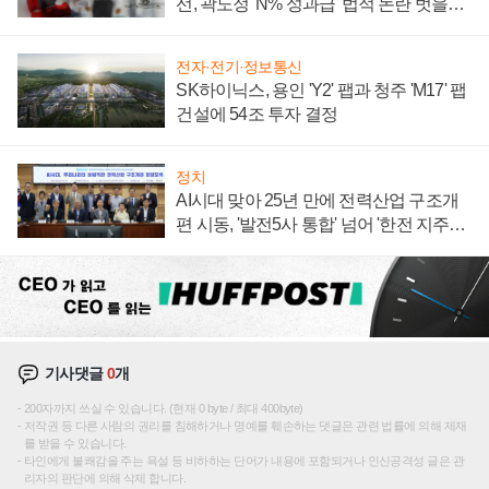
선, 곽노정 'N% 성과급' 법적 논란 벗을지
주목
전자·전기·정보통신
SK하이닉스, 용인 'Y2' 팹과 청주 'M17' 팹
건설에 54조 투자 결정
정치
AI시대 맞아 25년 만에 전력산업 구조개
편 시동, '발전5사 통합' 넘어 '한전 지주사'
재편론도
기사댓글
0
개
200자까지 쓰실 수 있습니다. (현재 0 byte / 최대 400byte)
저작권 등 다른 사람의 권리를 침해하거나 명예를 훼손하는 댓글은 관련 법률에 의해 제재
를 받을 수 있습니다.
타인에게 불쾌감을 주는 욕설 등 비하하는 단어가 내용에 포함되거나 인신공격성 글은 관
리자의 판단에 의해 삭제 합니다.