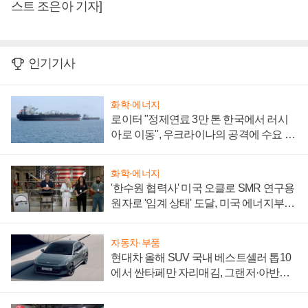
스트 조은아 기자]
인기기사
화학·에너지
로이터 "정제연료 3만 톤 한국에서 러시
아로 이동", 우크라이나의 공격에 수요 늘
어
화학·에너지
'한수원 협력사' 미국 오클로 SMR 연구용
원자로 '임계 상태' 도달, 미국 에너지부
"중요한 이정표"
자동차·부품
현대차 올해 SUV 국내 베스트셀러 톱10
에서 싼타페만 자리매김, 그랜저·아반떼
'세단 쌍끌이'로 내수 방어