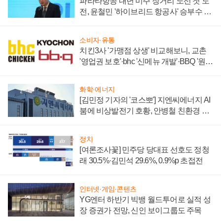
파라타항공 내년 미주 장거리 노선 첫 도
전, 윤철민 '하이브리드 항공사' 승부수 통
할까
소비자·유통
치킨3사 '가맹점 상생' 비교해보니, 교촌
'영업권 보호'·bhc '신메뉴 개발'·BBQ '원가
부담'
화학·에너지
[김민정 기자의 '코스뽀'] 지엔씨에너지 AI
붐에 비상발전기 호황, 안병철 친환경 에
너지 발전전문기업 향한다
정치
[여론조사꽃] 민주당 당대표 선호도 정청
래 30.5%·김민석 29.6%, 0.9%p 초접전
인터넷·게임·콘텐츠
YG엔터 하반기 빅뱅 월드투어로 실적 성
장 증권가 전망, 신인 보이그룹도 주목