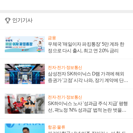
인기기사
금융
우체국 '매일이자 파킹통장' 5만 계좌 한
정으로 다시 출시, 최고 연 2.0% 금리
전자·전기·정보통신
삼성전자 SK하이닉스 D램 가격에 해외
증권가 '고점' 시각 나와, 장기 계약에 단점
부각
전자·전기·정보통신
SK하이닉스 노사 '성과급 주식 지급' 평행
선, 곽노정 'N% 성과급' 법적 논란 벗을지
주목
항공·물류