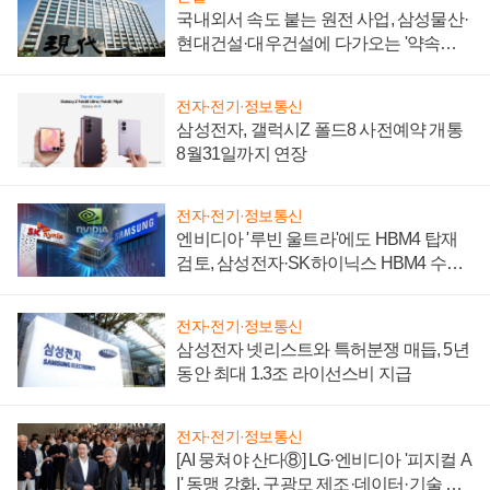
국내외서 속도 붙는 원전 사업, 삼성물산·
현대건설·대우건설에 다가오는 '약속의
시간'
전자·전기·정보통신
삼성전자, 갤럭시Z 폴드8 사전예약 개통
8월31일까지 연장
전자·전기·정보통신
엔비디아 '루빈 울트라'에도 HBM4 탑재
검토, 삼성전자·SK하이닉스 HBM4 수율
에 주도권 갈린다
전자·전기·정보통신
삼성전자 넷리스트와 특허분쟁 매듭, 5년
동안 최대 1.3조 라이선스비 지급
전자·전기·정보통신
[AI 뭉쳐야 산다⑧] LG·엔비디아 '피지컬 A
I' 동맹 강화, 구광모 제조·데이터·기술 결