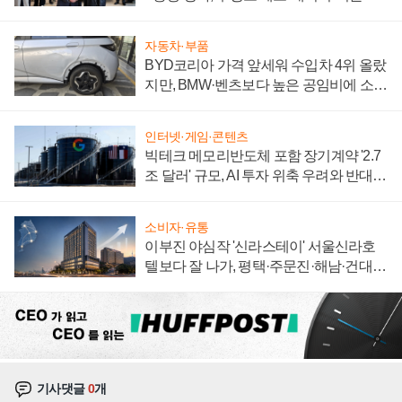
집해 종합 로보틱스 기업으로
자동차·부품
BYD코리아 가격 앞세워 수입차 4위 올랐
지만, BMW·벤츠보다 높은 공임비에 소비
자 불만 폭발
인터넷·게임·콘텐츠
빅테크 메모리반도체 포함 장기계약 '2.7
조 달러' 규모, AI 투자 위축 우려와 반대
신호
소비자·유통
이부진 야심작 '신라스테이' 서울신라호
텔보다 잘 나가, 평택·주문진·해남·건대로
성장판 더 넓힌다
기사댓글
0
개