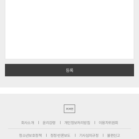
PC버전
회사소개
윤리강령
개인정보처리방침
이용자위원회
청소년보호정책
정정·반론보도
기사심의규정
불편신고