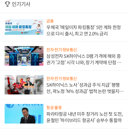
인기기사
금융
우체국 '매일이자 파킹통장' 5만 계좌 한정
으로 다시 출시, 최고 연 2.0% 금리
전자·전기·정보통신
삼성전자 SK하이닉스 D램 가격에 해외 증
권가 '고점' 시각 나와, 장기 계약에 단점 부
각
전자·전기·정보통신
SK하이닉스 노사 '성과급 주식 지급' 평행
선, 곽노정 'N% 성과급' 법적 논란 벗을지 주
목
항공·물류
파라타항공 내년 미주 장거리 노선 첫 도전,
윤철민 '하이브리드 항공사' 승부수 통할까