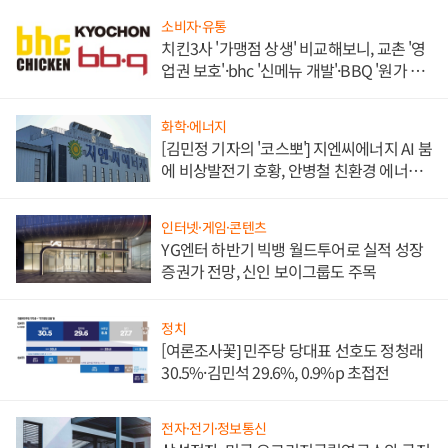
소비자·유통
치킨3사 '가맹점 상생' 비교해보니, 교촌 '영
업권 보호'·bhc '신메뉴 개발'·BBQ '원가 부
담'
화학·에너지
[김민정 기자의 '코스뽀'] 지엔씨에너지 AI 붐
에 비상발전기 호황, 안병철 친환경 에너지
발전전문기업 향한다
인터넷·게임·콘텐츠
YG엔터 하반기 빅뱅 월드투어로 실적 성장
증권가 전망, 신인 보이그룹도 주목
정치
[여론조사꽃] 민주당 당대표 선호도 정청래
30.5%·김민석 29.6%, 0.9%p 초접전
전자·전기·정보통신