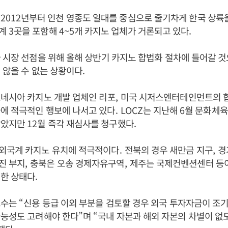
는
2012
년부터 인천 영종도 일대를 중심으로 줄기차게 한국 상륙
국계
3
곳을 포함해
4~5
개 카지노 업체가 거론되고 있다
.
 시장 선점을 위해 올해 상반기 카지노 합법화 절차에 들어갈 
 않을 수 없는 상황이다
.
네시아 카지노 개발 업체인 리포
,
미국 시저스엔터테인먼트의 
자에 적극적인 행보에 나서고 있다
.
LOCZ
는 지난해
6
월 문화체
받았지만
12
월 즉각 재심사를 청구했다
.
외국계 카지노 유치에 적극적이다
.
전북의 경우 새만금 지구
,
경
진 부지
,
충북은 오송 경제자유구역
,
제주는 국제컨벤션센터 등
입한 상태다
.
교수는
“
신용 등급 이외 부분을 검토할 경우 외국 투자자금이 조
가능성도 고려해야 한다
”
며
“
국내 자본과 해외 자본의 차별이 없