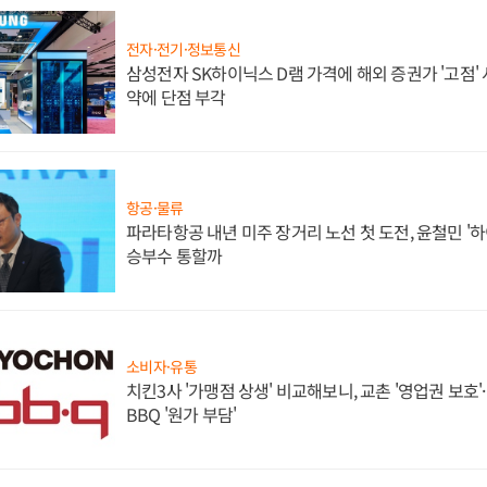
전자·전기·정보통신
삼성전자 SK하이닉스 D램 가격에 해외 증권가 '고점' 
약에 단점 부각
항공·물류
파라타항공 내년 미주 장거리 노선 첫 도전, 윤철민 '
승부수 통할까
소비자·유통
치킨3사 '가맹점 상생' 비교해보니, 교촌 '영업권 보호'·b
BBQ '원가 부담'