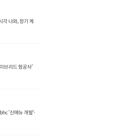
시각 나와, 장기 계
하이브리드 항공사'
hc '신메뉴 개발'·