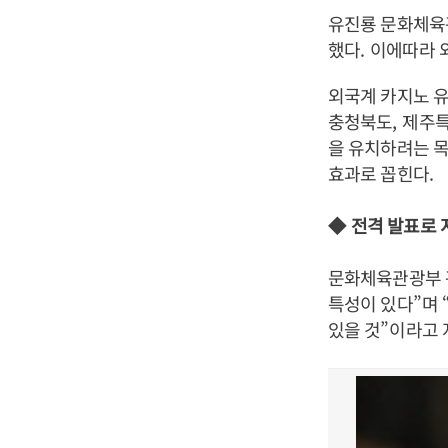
유진룡 문화체육
했다
.
이에따라 
외국계 카지노 
충청북도
,
제주특
을 유치하려는 목
효과로 꼽힌다
.
◆
전격 발표로 
문화체육관광부
특성이 있다
”
며
있을 것
”
이라고