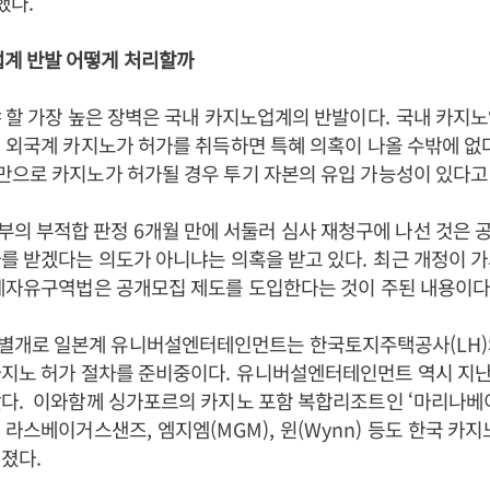
했다
.
계 반발 어떻게 처리할까
 할 가장 높은 장벽은 국내 카지노업계의 반발이다
.
국내 카지노
 외국계 카지노가 허가를 취득하면 특혜 의혹이 나올 수밖에 없
만으로 카지노가 허가될 경우 투기 자본의 유입 가능성이 있다고
정부의 부적합 판정
6
개월 만에 서둘러 심사 재청구에 나선 것은 
를 받겠다는 의도가 아니냐는 의혹을 받고 있다
.
최근 개정이 가
경제자유구역법은 공개모집 제도를 도입한다는 것이 주된 내용이
 별개로 일본계 유니버설엔터테인먼트는 한국토지주택공사
(LH)
카지노 허가 절차를 준비중이다
.
유니버설엔터테인먼트 역시 지난
았다
.
이와함께 싱가포르의 카지노 포함 복합리조트인
‘
마리나베
의 라스베이거스샌즈
,
엠지엠
(MGM),
윈
(Wynn)
등도 한국 카지
려졌다
.