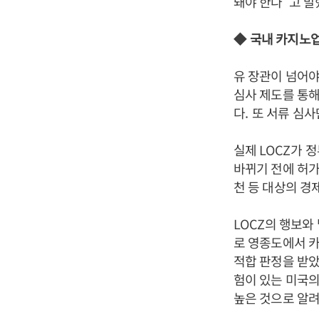
돼야 한다
”
고 말
◆
국내 카지노업
유 장관이 넘어야
심사 제도를 통해
다
.
또 서류 심사
실제
LOCZ
가 
바뀌기 전에 허가
천 등 대상의 
LOCZ
의 행보와
로 영종도에서 
적합 판정을 받
험이 있는 미국
높은 것으로 알