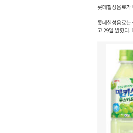
롯데칠성음료가 탄
롯데칠성음료는 물
고 29일 밝혔다.