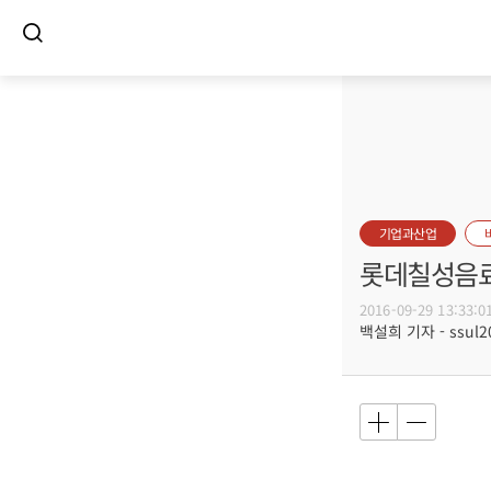
기업과산업
롯데칠성음료,
2016-09-29 13:33:0
백설희 기자 - ssul20