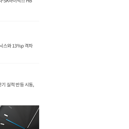
자·SK하이닉스 HB
닉스와 13%p 격차
반기 실적 반등 시동,