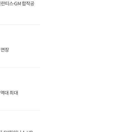
스텔란티스·GM 합작공
지 연장
' 역대 최대