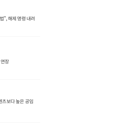
법", 해제 명령 내려
지 연장
·벤츠보다 높은 공임