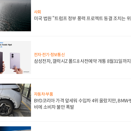
사회
미국 법원 "트럼프 정부 풍력 프로젝트 동결 조치는 위
전자·전기·정보통신
삼성전자, 갤럭시Z 폴드8 사전예약 개통 8월31일까
자동차·부품
BYD코리아 가격 앞세워 수입차 4위 올랐지만, BMW
비에 소비자 불만 폭발