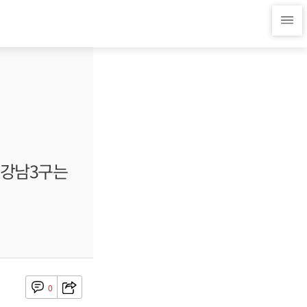
 강남3구는
0