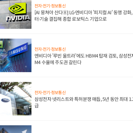
전자·전기·정보통신
[AI 뭉쳐야 산다⑧] LG·엔비디아 '피지컬 AI' 동맹 강
터·기술 결집해 종합 로보틱스 기업으로
전자·전기·정보통신
엔비디아 '루빈 울트라'에도 HBM4 탑재 검토, 삼성전
M4 수율에 주도권 갈린다
전자·전기·정보통신
삼성전자 넷리스트와 특허분쟁 매듭, 5년 동안 최대 1
급