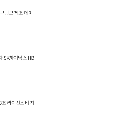
화, 구광모 제조·데이
자·SK하이닉스 HB
.3조 라이선스비 지