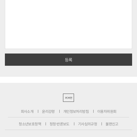
PC버전
회사소개
윤리강령
개인정보처리방침
이용자위원회
청소년보호정책
정정·반론보도
기사심의규정
불편신고