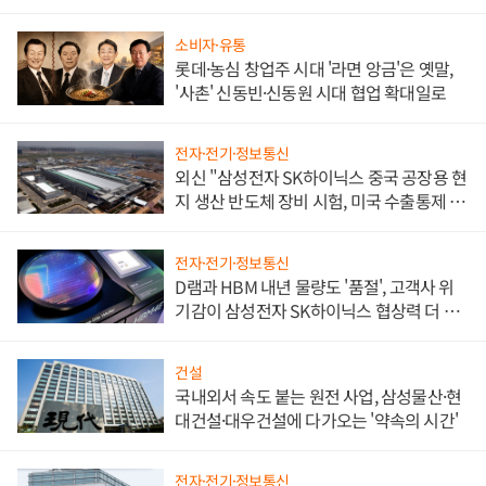
소비자·유통
롯데·농심 창업주 시대 '라면 앙금'은 옛말,
'사촌' 신동빈·신동원 시대 협업 확대일로
전자·전기·정보통신
외신 "삼성전자 SK하이닉스 중국 공장용 현
지 생산 반도체 장비 시험, 미국 수출통제 대
비"
전자·전기·정보통신
D램과 HBM 내년 물량도 '품절', 고객사 위
기감이 삼성전자 SK하이닉스 협상력 더 키
워
건설
국내외서 속도 붙는 원전 사업, 삼성물산·현
대건설·대우건설에 다가오는 '약속의 시간'
전자·전기·정보통신