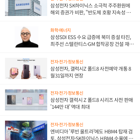
삼성전자 SK하이닉스 소극적 주주환원에
해외 증권가 비판, "반도체 호황 지속성 의
문"
화학·에너지
삼성SDI ESS 수요 급증에 북미 증설 타진,
최주선 스텔란티스·GM 합작공장 건설 재추
진하나
전자·전기·정보통신
삼성전자, 갤럭시Z 폴드8 사전예약 개통 8
월31일까지 연장
전자·전기·정보통신
삼성전자 갤럭시 Z 폴드8 시리즈 사전 판매
'144만 대' 역대 최대
전자·전기·정보통신
엔비디아 '루빈 울트라'에도 HBM4 탑재 검
토, 삼성전자·SK하이닉스 HBM4 수율에 주