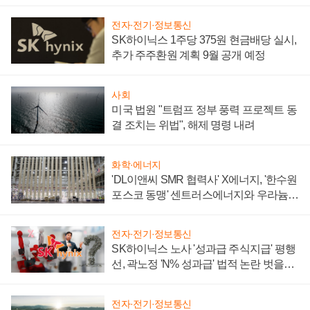
텍 '탈애플' 수익 다각화 속도
전자·전기·정보통신
SK하이닉스 1주당 375원 현금배당 실시,
추가 주주환원 계획 9월 공개 예정
사회
미국 법원 "트럼프 정부 풍력 프로젝트 동
결 조치는 위법", 해제 명령 내려
화학·에너지
'DL이앤씨 SMR 협력사' X에너지, '한수원
포스코 동맹' 센트러스에너지와 우라늄
계약 체결
전자·전기·정보통신
SK하이닉스 노사 '성과급 주식지급' 평행
선, 곽노정 'N% 성과급' 법적 논란 벗을지
주목
전자·전기·정보통신