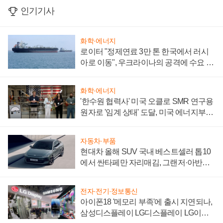
인기기사
화학·에너지
로이터 "정제연료 3만 톤 한국에서 러시
아로 이동", 우크라이나의 공격에 수요 늘
어
화학·에너지
'한수원 협력사' 미국 오클로 SMR 연구용
원자로 '임계 상태' 도달, 미국 에너지부
"중요한 이정표"
자동차·부품
현대차 올해 SUV 국내 베스트셀러 톱10
에서 싼타페만 자리매김, 그랜저·아반떼
'세단 쌍끌이'로 내수 방어
전자·전기·정보통신
아이폰18 '메모리 부족'에 출시 지연되나,
삼성디스플레이 LG디스플레이 LG이노