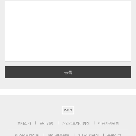
PC버전
회사소개
윤리강령
개인정보처리방침
이용자위원회
청소년보호정책
정정·반론보도
기사심의규정
불편신고