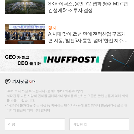
SK하이닉스, 용인 'Y2' 팹과 청주 'M17' 팹
건설에 54조 투자 결정
정치
AI시대 맞아 25년 만에 전력산업 구조개
편 시동, '발전5사 통합' 넘어 '한전 지주사'
재편론도
기사댓글
0
개
200자까지 쓰실 수 있습니다. (현재 0 byte / 최대 400byte)
저작권 등 다른 사람의 권리를 침해하거나 명예를 훼손하는 댓글은 관련 법률에 의해 제재
를 받을 수 있습니다.
타인에게 불쾌감을 주는 욕설 등 비하하는 단어가 내용에 포함되거나 인신공격성 글은 관
리자의 판단에 의해 삭제 합니다.