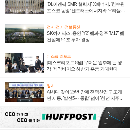
'DL이앤씨 SMR 협력사' X에너지, '한수원
포스코 동맹' 센트러스에너지와 우라늄
계약 체결
전자·전기·정보통신
SK하이닉스, 용인 'Y2' 팹과 청주 'M17' 팹
건설에 54조 투자 결정
데스크 리포트
[데스크리포트 8월] 무더운 입추에 든 생
각, 제약바이오 하반기 훈풍 기대한다
정치
AI시대 맞아 25년 만에 전력산업 구조개
편 시동, '발전5사 통합' 넘어 '한전 지주사'
재편론도