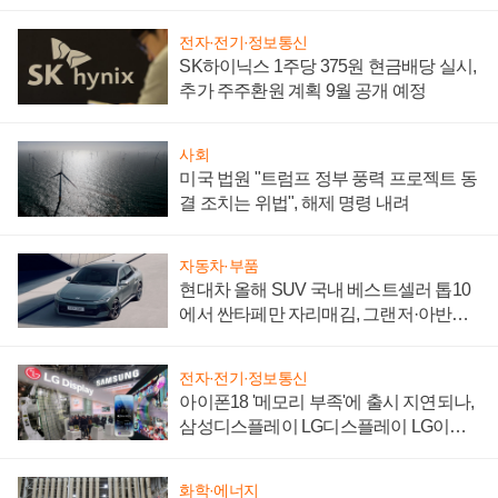
"중요한 이정표"
전자·전기·정보통신
SK하이닉스 1주당 375원 현금배당 실시,
추가 주주환원 계획 9월 공개 예정
사회
미국 법원 "트럼프 정부 풍력 프로젝트 동
결 조치는 위법", 해제 명령 내려
자동차·부품
현대차 올해 SUV 국내 베스트셀러 톱10
에서 싼타페만 자리매김, 그랜저·아반떼
'세단 쌍끌이'로 내수 방어
전자·전기·정보통신
아이폰18 '메모리 부족'에 출시 지연되나,
삼성디스플레이 LG디스플레이 LG이노
텍 '탈애플' 수익 다각화 속도
화학·에너지