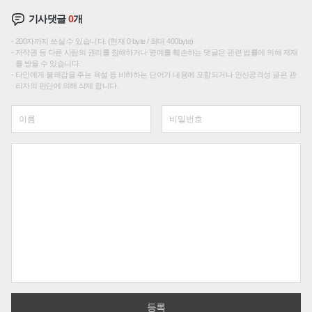
기사댓글
0
개
200자까지 쓰실 수 있습니다. (현재 0 byte / 최대 400byte)
저작권 등 다른 사람의 권리를 침해하거나 명예를 훼손하는 댓글은 관련 법률에 의해 제재
를 받을 수 있습니다.
타인에게 불쾌감을 주는 욕설 등 비하하는 단어가 내용에 포함되거나 인신공격성 글은 관
리자의 판단에 의해 삭제 합니다.