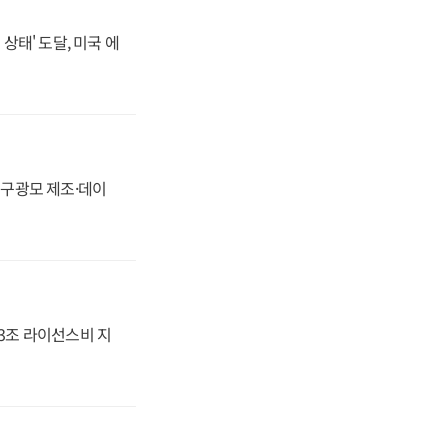
상태' 도달, 미국 에
화, 구광모 제조·데이
.3조 라이선스비 지