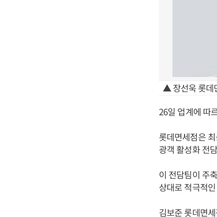
▲ 장선욱 롯데
26일 업계에 따
롯데면세점은 최근
광객 활성화 전담
이 전담팀이 주축
상대로 적극적인 
김보준 롯데면세