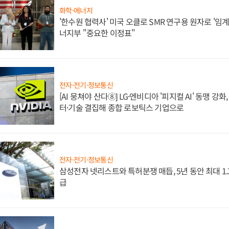
화학·에너지
'한수원 협력사' 미국 오클로 SMR 연구용 원자로 '임계 
너지부 "중요한 이정표"
전자·전기·정보통신
[AI 뭉쳐야 산다⑧] LG·엔비디아 '피지컬 AI' 동맹 강
터·기술 결집해 종합 로보틱스 기업으로
전자·전기·정보통신
삼성전자 넷리스트와 특허분쟁 매듭, 5년 동안 최대 1
급