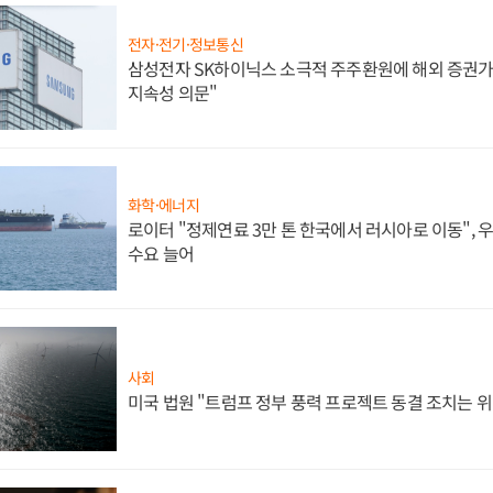
전자·전기·정보통신
삼성전자 SK하이닉스 소극적 주주환원에 해외 증권가 
지속성 의문"
화학·에너지
로이터 "정제연료 3만 톤 한국에서 러시아로 이동",
수요 늘어
사회
미국 법원 "트럼프 정부 풍력 프로젝트 동결 조치는 위