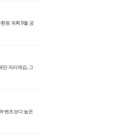
주환원 계획 9월 공
페만 자리매김, 그
MW·벤츠보다 높은