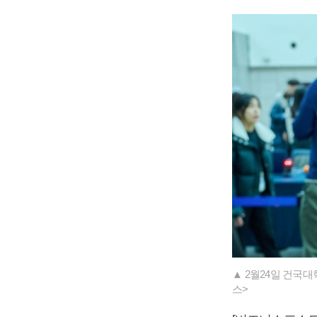
▲ 2월24일 건국
스>