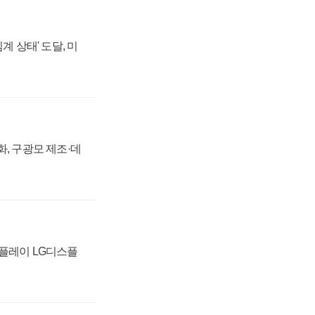
계 상태' 도달, 미
강화, 구광모 제조·데
스플레이 LG디스플