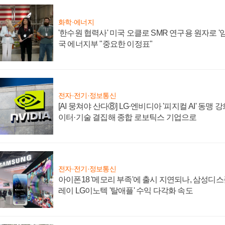
화학·에너지
'한수원 협력사' 미국 오클로 SMR 연구용 원자로 '임
국 에너지부 "중요한 이정표"
전자·전기·정보통신
[AI 뭉쳐야 산다⑧] LG·엔비디아 '피지컬 AI' 동맹 
이터·기술 결집해 종합 로보틱스 기업으로
전자·전기·정보통신
아이폰18 '메모리 부족'에 출시 지연되나, 삼성디
레이 LG이노텍 '탈애플' 수익 다각화 속도