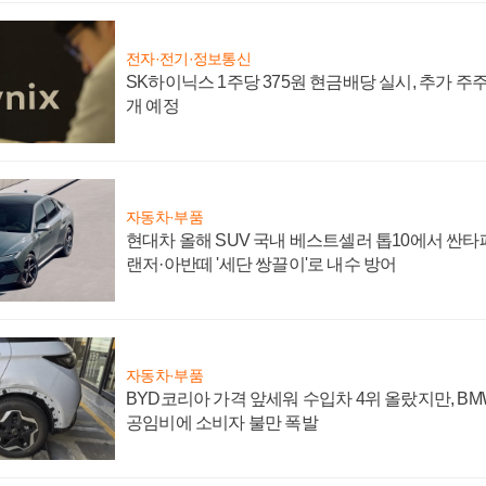
전자·전기·정보통신
SK하이닉스 1주당 375원 현금배당 실시, 추가 주
개 예정
자동차·부품
현대차 올해 SUV 국내 베스트셀러 톱10에서 싼타
랜저·아반떼 '세단 쌍끌이'로 내수 방어
자동차·부품
BYD코리아 가격 앞세워 수입차 4위 올랐지만, B
공임비에 소비자 불만 폭발