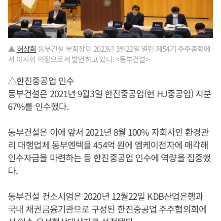
▲
허상희
동부건설 부회장이 2023년 3월22일 열린 제54기 주주총회에
서 이사회 의장으로서 발언하고 있다. <동부건설>
△한진중공업 인수
동부건설은 2021년 9월3일 한진중공업(현 HJ중공업) 지분
67%를 인수했다.
동부건설은 이에 앞서 2021년 8월 100% 자회사인 환경관
리 대행업체 동부엔텍을 454억 원에 엠케이전자에 매각해
인수자금을 마련하는 등 한진중공업 인수에 역량을 집중했
다.
동부건설 컨소시엄은 2020년 12월22일 KDB산업은행과
국내 채권금융기관으로 구성된 한진중공업 주주협의회에