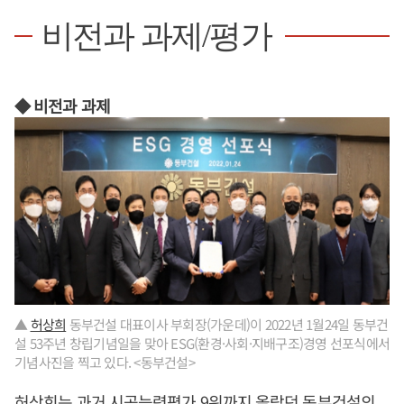
비전과 과제/평가
◆ 비전과 과제
▲
허상희
동부건설 대표이사 부회장(가운데)이 2022년 1월24일 동부건
설 53주년 창립기념일을 맞아 ESG(환경·사회·지배구조)경영 선포식에서
기념사진을 찍고 있다. <동부건설>
허상희
는 과거 시공능력평가 9위까지 올랐던 동부건설의