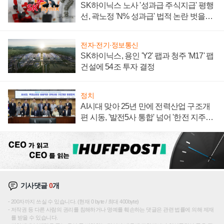
SK하이닉스 노사 '성과급 주식지급' 평행
선, 곽노정 'N% 성과급' 법적 논란 벗을지
주목
전자·전기·정보통신
SK하이닉스, 용인 'Y2' 팹과 청주 'M17' 팹
건설에 54조 투자 결정
정치
AI시대 맞아 25년 만에 전력산업 구조개
편 시동, '발전5사 통합' 넘어 '한전 지주사'
재편론도
기사댓글
0
개
200자까지 쓰실 수 있습니다. (현재 0 byte / 최대 400byte)
저작권 등 다른 사람의 권리를 침해하거나 명예를 훼손하는 댓글은 관련 법률에 의해 제재
를 받을 수 있습니다.