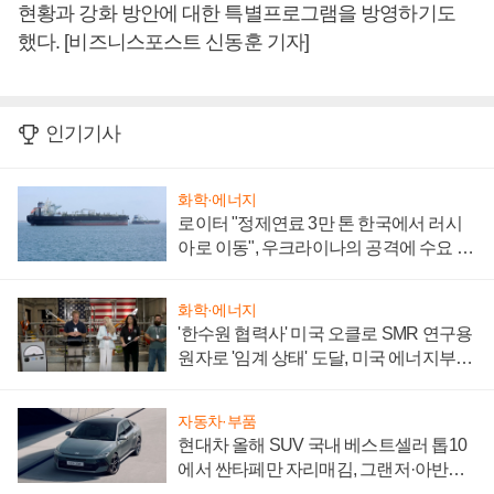
현황과 강화 방안에 대한 특별프로그램을 방영하기도
했다. [비즈니스포스트 신동훈 기자]
인기기사
화학·에너지
로이터 "정제연료 3만 톤 한국에서 러시
아로 이동", 우크라이나의 공격에 수요 늘
어
화학·에너지
'한수원 협력사' 미국 오클로 SMR 연구용
원자로 '임계 상태' 도달, 미국 에너지부
"중요한 이정표"
자동차·부품
현대차 올해 SUV 국내 베스트셀러 톱10
에서 싼타페만 자리매김, 그랜저·아반떼
'세단 쌍끌이'로 내수 방어