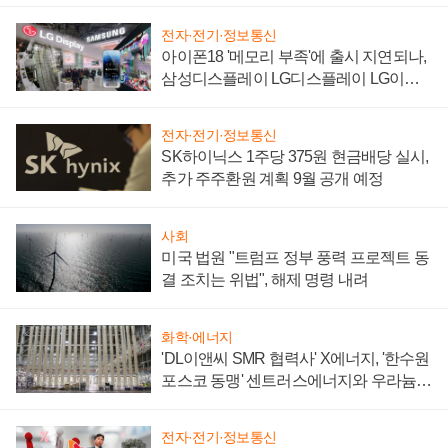
전자·전기·정보통신
아이폰18 '메모리 부족'에 출시 지연되나,
삼성디스플레이 LG디스플레이 LG이노
텍 '탈애플' 수익 다각화 속도
전자·전기·정보통신
SK하이닉스 1주당 375원 현금배당 실시,
추가 주주환원 계획 9월 공개 예정
사회
미국 법원 "트럼프 정부 풍력 프로젝트 동
결 조치는 위법", 해제 명령 내려
화학·에너지
'DL이앤씨 SMR 협력사' X에너지, '한수원
포스코 동맹' 센트러스에너지와 우라늄
계약 체결
전자·전기·정보통신