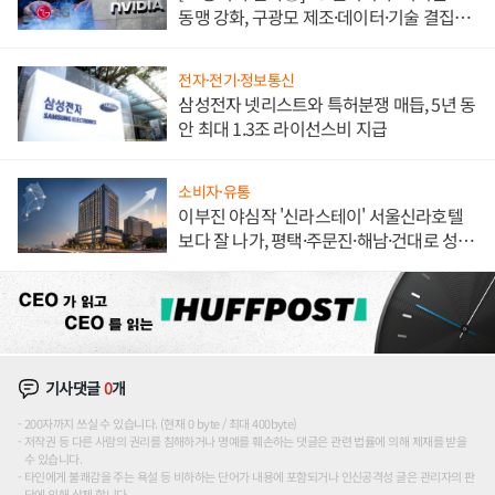
동맹 강화, 구광모 제조·데이터·기술 결집
해 종합 로보틱스 기업으로
전자·전기·정보통신
삼성전자 넷리스트와 특허분쟁 매듭, 5년 동
안 최대 1.3조 라이선스비 지급
소비자·유통
이부진 야심작 '신라스테이' 서울신라호텔
보다 잘 나가, 평택·주문진·해남·건대로 성
장판 더 넓힌다
기사댓글
0
개
200자까지 쓰실 수 있습니다. (현재 0 byte / 최대 400byte)
저작권 등 다른 사람의 권리를 침해하거나 명예를 훼손하는 댓글은 관련 법률에 의해 제재를 받을
수 있습니다.
타인에게 불쾌감을 주는 욕설 등 비하하는 단어가 내용에 포함되거나 인신공격성 글은 관리자의 판
단에 의해 삭제 합니다.