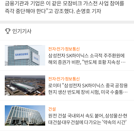
금융기관과 기업은 이 같은 모잠비크 가스전 사업 참여를
즉각 중단해야 한다”고 강조했다. 손영호 기자
인기기사
전자·전기·정보통신
삼성전자 SK하이닉스 소극적 주주환원에
해외 증권가 비판, "반도체 호황 지속성 의
문"
전자·전기·정보통신
로이터 "삼성전자 SK하이닉스 중국 공장용
현지 생산 반도체 장비 시험, 미국 수출통제
대비"
건설
원전 건설 국내외서 속도 붙어, 삼성물산·현
대건설·대우건설에 다가오는 '약속의 시간'