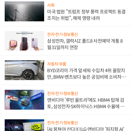
사회
미국 법원 "트럼프 정부 풍력 프로젝트 동결
조치는 위법", 해제 명령 내려
전자·전기·정보통신
삼성전자, 갤럭시Z 폴드8 사전예약 개통 8
월31일까지 연장
자동차·부품
BYD코리아 가격 앞세워 수입차 4위 올랐지
만, BMW·벤츠보다 높은 공임비에 소비자
불만 폭발
전자·전기·정보통신
엔비디아 '루빈 울트라'에도 HBM4 탑재 검
토, 삼성전자·SK하이닉스 HBM4 수율에 주
도권 갈린다
전자·전기·정보통신
[AI 뭉쳐야 산다⑧] LG·엔비디아 '피지컬 AI'