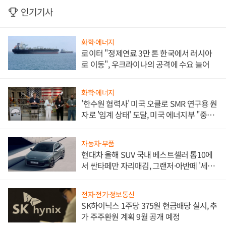
인기기사
화학·에너지
로이터 "정제연료 3만 톤 한국에서 러시아
로 이동", 우크라이나의 공격에 수요 늘어
화학·에너지
'한수원 협력사' 미국 오클로 SMR 연구용 원
자로 '임계 상태' 도달, 미국 에너지부 "중요
한 이정표"
자동차·부품
현대차 올해 SUV 국내 베스트셀러 톱10에
서 싼타페만 자리매김, 그랜저·아반떼 '세단
쌍끌이'로 내수 방어
전자·전기·정보통신
SK하이닉스 1주당 375원 현금배당 실시, 추
가 주주환원 계획 9월 공개 예정