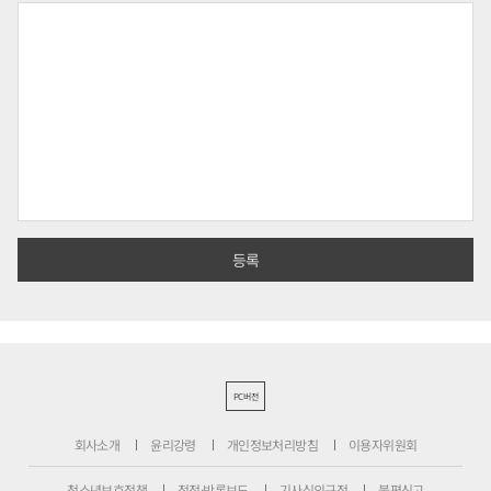
PC버전
회사소개
윤리강령
개인정보처리방침
이용자위원회
청소년보호정책
정정·반론보도
기사심의규정
불편신고