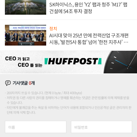
SK하이닉스, 용인 'Y2' 팹과 청주 'M17' 팹
건설에 54조 투자 결정
정치
AI시대 맞아 25년 만에 전력산업 구조개편
시동, '발전5사 통합' 넘어 '한전 지주사' 재편
론도
기사댓글
0
개
200자까지 쓰실 수 있습니다. (현재 0 byte / 최대 400byte)
저작권 등 다른 사람의 권리를 침해하거나 명예를 훼손하는 댓글은 관련 법률에 의해 제재를 받을
수 있습니다.
타인에게 불쾌감을 주는 욕설 등 비하하는 단어가 내용에 포함되거나 인신공격성 글은 관리자의 판
단에 의해 삭제 합니다.