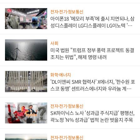
전자·전기·정보통신
아이폰18 '메모리 부족'에 출시 지연되나, 삼
성디스플레이 LG디스플레이 LG이노텍 '탈
애플' 수익 다각화 속도
사회
미국 법원 "트럼프 정부 풍력 프로젝트 동결
조치는 위법", 해제 명령 내려
화학·에너지
'DL이앤씨 SMR 협력사' X에너지, '한수원 포
스코 동맹' 센트러스에너지와 우라늄 계약
체결
전자·전기·정보통신
SK하이닉스 노사 '성과급 주식지급' 평행선,
곽노정 'N% 성과급' 법적 논란 벗을지 주목
전자·전기·정보통신