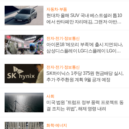
자동차·부품
현대차 올해 SUV 국내 베스트셀러 톱10
에서 싼타페만 자리매김, 그랜저·아반떼
'세단 쌍끌이'로 내수 방어
전자·전기·정보통신
아이폰18 '메모리 부족'에 출시 지연되나,
삼성디스플레이 LG디스플레이 LG이노
텍 '탈애플' 수익 다각화 속도
전자·전기·정보통신
SK하이닉스 1주당 375원 현금배당 실시,
추가 주주환원 계획 9월 공개 예정
사회
미국 법원 "트럼프 정부 풍력 프로젝트 동
결 조치는 위법", 해제 명령 내려
화학·에너지