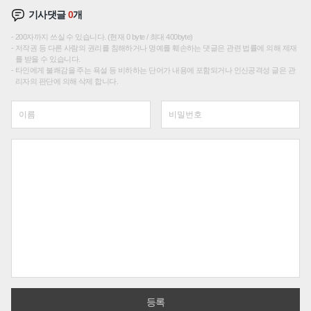
기사댓글
0
개
200자까지 쓰실 수 있습니다. (현재 0 byte / 최대 400byte)
저작권 등 다른 사람의 권리를 침해하거나 명예를 훼손하는 댓글은 관련 법률에 의해 제재
를 받을 수 있습니다.
타인에게 불쾌감을 주는 욕설 등 비하하는 단어가 내용에 포함되거나 인신공격성 글은 관
리자의 판단에 의해 삭제 합니다.