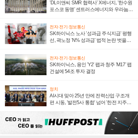
'DL이앤씨 SMR 협력사' X에너지, '한수원
포스코 동맹' 센트러스에너지와 우라늄
계약 체결
전자·전기·정보통신
SK하이닉스 노사 '성과급 주식지급' 평행
선, 곽노정 'N% 성과급' 법적 논란 벗을지
주목
전자·전기·정보통신
SK하이닉스, 용인 'Y2' 팹과 청주 'M17' 팹
건설에 54조 투자 결정
정치
AI시대 맞아 25년 만에 전력산업 구조개
편 시동, '발전5사 통합' 넘어 '한전 지주사'
재편론도