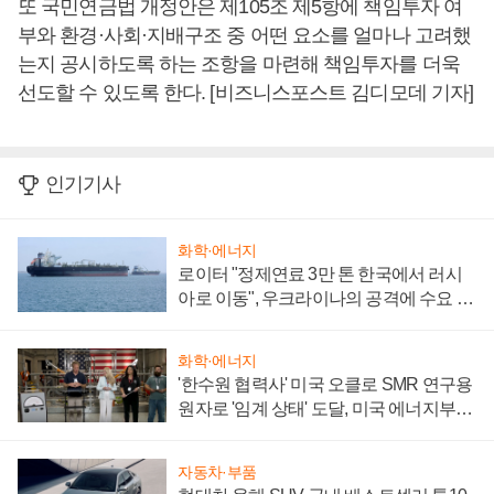
또 국민연금법 개정안은 제105조 제5항에 책임투자 여
부와 환경·사회·지배구조 중 어떤 요소를 얼마나 고려했
는지 공시하도록 하는 조항을 마련해 책임투자를 더욱
선도할 수 있도록 한다. [비즈니스포스트 김디모데 기자]
인기기사
화학·에너지
로이터 "정제연료 3만 톤 한국에서 러시
아로 이동", 우크라이나의 공격에 수요 늘
어
화학·에너지
'한수원 협력사' 미국 오클로 SMR 연구용
원자로 '임계 상태' 도달, 미국 에너지부
"중요한 이정표"
자동차·부품