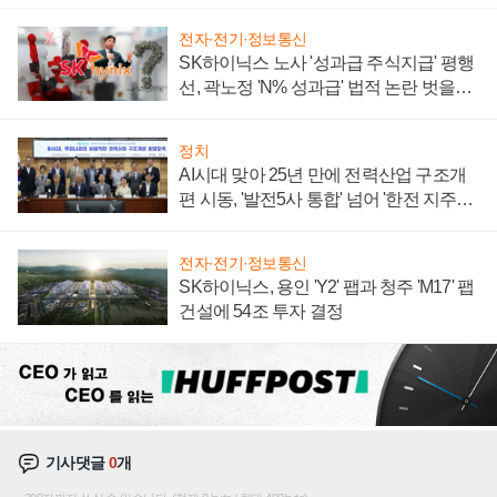
계약 체결
전자·전기·정보통신
SK하이닉스 노사 '성과급 주식지급' 평행
선, 곽노정 'N% 성과급' 법적 논란 벗을지
주목
정치
AI시대 맞아 25년 만에 전력산업 구조개
편 시동, '발전5사 통합' 넘어 '한전 지주사'
재편론도
전자·전기·정보통신
SK하이닉스, 용인 'Y2' 팹과 청주 'M17' 팹
건설에 54조 투자 결정
기사댓글
0
개