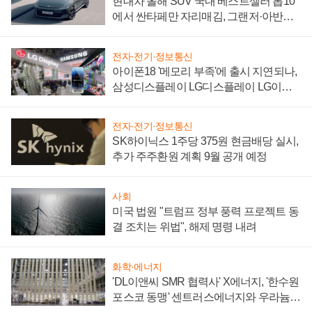
현대차 올해 SUV 국내 베스트셀러 톱10
에서 싼타페만 자리매김, 그랜저·아반떼
'세단 쌍끌이'로 내수 방어
전자·전기·정보통신
아이폰18 '메모리 부족'에 출시 지연되나,
삼성디스플레이 LG디스플레이 LG이노
텍 '탈애플' 수익 다각화 속도
전자·전기·정보통신
SK하이닉스 1주당 375원 현금배당 실시,
추가 주주환원 계획 9월 공개 예정
사회
미국 법원 "트럼프 정부 풍력 프로젝트 동
결 조치는 위법", 해제 명령 내려
화학·에너지
'DL이앤씨 SMR 협력사' X에너지, '한수원
포스코 동맹' 센트러스에너지와 우라늄