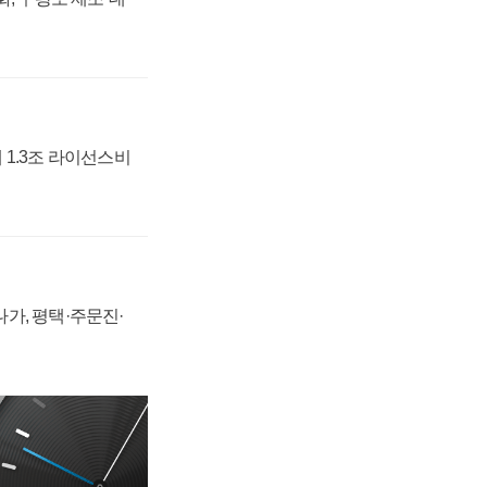
 1.3조 라이선스비
가, 평택·주문진·