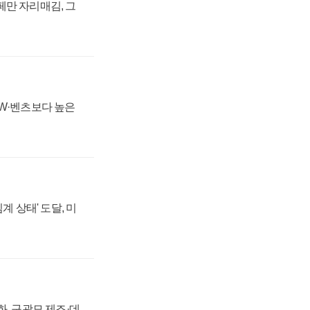
페만 자리매김, 그
MW·벤츠보다 높은
계 상태' 도달, 미
강화, 구광모 제조·데