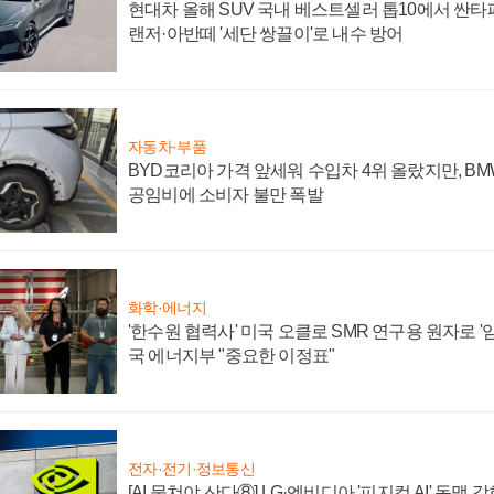
현대차 올해 SUV 국내 베스트셀러 톱10에서 싼타
랜저·아반떼 '세단 쌍끌이'로 내수 방어
자동차·부품
BYD코리아 가격 앞세워 수입차 4위 올랐지만, B
공임비에 소비자 불만 폭발
화학·에너지
'한수원 협력사' 미국 오클로 SMR 연구용 원자로 '임
국 에너지부 "중요한 이정표"
전자·전기·정보통신
[AI 뭉쳐야 산다⑧] LG·엔비디아 '피지컬 AI' 동맹 