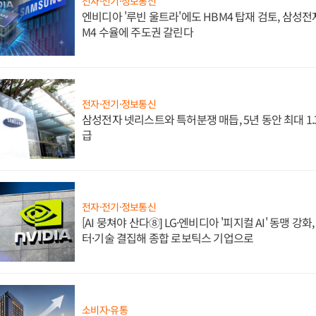
전자·전기·정보통신
엔비디아 '루빈 울트라'에도 HBM4 탑재 검토, 삼성전
M4 수율에 주도권 갈린다
전자·전기·정보통신
삼성전자 넷리스트와 특허분쟁 매듭, 5년 동안 최대 1
급
전자·전기·정보통신
[AI 뭉쳐야 산다⑧] LG·엔비디아 '피지컬 AI' 동맹 강
터·기술 결집해 종합 로보틱스 기업으로
소비자·유통