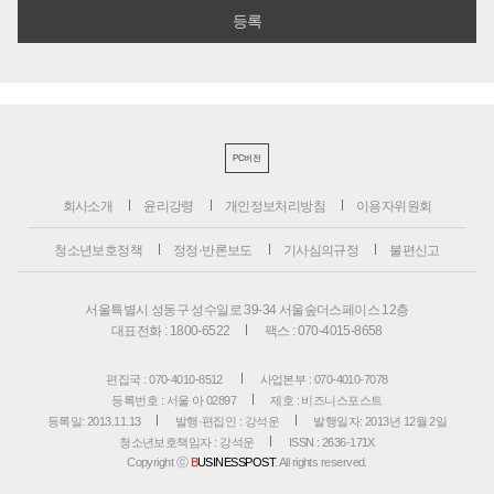
PC버전
회사소개
윤리강령
개인정보처리방침
이용자위원회
청소년보호정책
정정·반론보도
기사심의규정
불편신고
서울특별시 성동구 성수일로 39-34 서울숲더스페이스 12층
대표전화 : 1800-6522
팩스 : 070-4015-8658
편집국 : 070-4010-8512
사업본부 : 070-4010-7078
등록번호 : 서울 아 02897
제호 : 비즈니스포스트
등록일: 2013.11.13
발행·편집인 : 강석운
발행일자: 2013년 12월 2일
청소년보호책임자 : 강석운
ISSN : 2636-171X
Copyright ⓒ
B
USINESSPOST
. All rights reserved.