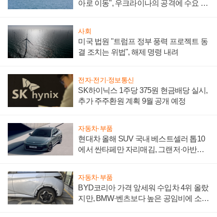
아로 이동", 우크라이나의 공격에 수요 늘
어
사회
미국 법원 "트럼프 정부 풍력 프로젝트 동
결 조치는 위법", 해제 명령 내려
전자·전기·정보통신
SK하이닉스 1주당 375원 현금배당 실시,
추가 주주환원 계획 9월 공개 예정
자동차·부품
현대차 올해 SUV 국내 베스트셀러 톱10
에서 싼타페만 자리매김, 그랜저·아반떼
'세단 쌍끌이'로 내수 방어
자동차·부품
BYD코리아 가격 앞세워 수입차 4위 올랐
지만, BMW·벤츠보다 높은 공임비에 소비
자 불만 폭발