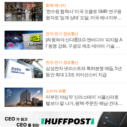
화학·에너지
'한수원 협력사' 미국 오클로 SMR 연구용
원자로 '임계 상태' 도달, 미국 에너지부
"중요한 이정표"
전자·전기·정보통신
[AI 뭉쳐야 산다⑧] LG·엔비디아 '피지컬 A
I' 동맹 강화, 구광모 제조·데이터·기술 결
집해 종합 로보틱스 기업으로
전자·전기·정보통신
삼성전자 넷리스트와 특허분쟁 매듭, 5년
동안 최대 1.3조 라이선스비 지급
소비자·유통
이부진 야심작 '신라스테이' 서울신라호
텔보다 잘 나가, 평택·주문진·해남·건대로
성장판 더 넓힌다