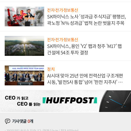
전자·전기·정보통신
SK하이닉스 노사 '성과급 주식지급' 평행선,
곽노정 'N% 성과급' 법적 논란 벗을지 주목
전자·전기·정보통신
SK하이닉스, 용인 'Y2' 팹과 청주 'M17' 팹
건설에 54조 투자 결정
정치
AI시대 맞아 25년 만에 전력산업 구조개편
시동, '발전5사 통합' 넘어 '한전 지주사' 재편
론도
기사댓글
0
개
200자까지 쓰실 수 있습니다. (현재 0 byte / 최대 400byte)