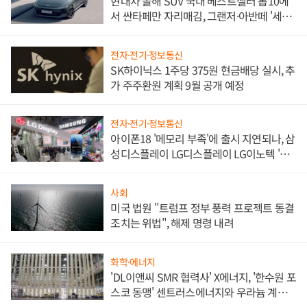
현대차 올해 SUV 국내 베스트셀러 톱10에
서 싼타페만 자리매김, 그랜저·아반떼 '세단
쌍끌이'로 내수 방어
전자·전기·정보통신
SK하이닉스 1주당 375원 현금배당 실시, 추
가 주주환원 계획 9월 공개 예정
전자·전기·정보통신
아이폰18 '메모리 부족'에 출시 지연되나, 삼
성디스플레이 LG디스플레이 LG이노텍 '탈
애플' 수익 다각화 속도
사회
미국 법원 "트럼프 정부 풍력 프로젝트 동결
조치는 위법", 해제 명령 내려
화학·에너지
'DL이앤씨 SMR 협력사' X에너지, '한수원 포
스코 동맹' 센트러스에너지와 우라늄 계약
체결