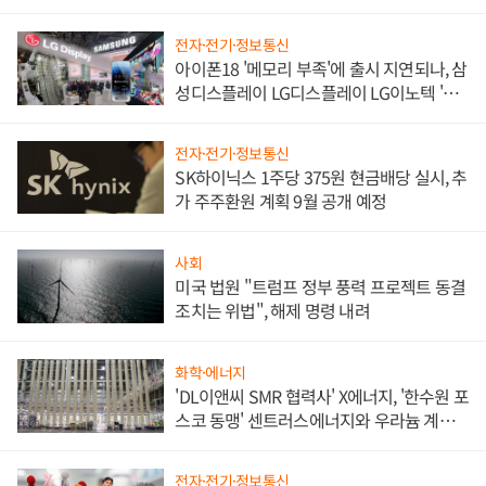
쌍끌이'로 내수 방어
전자·전기·정보통신
아이폰18 '메모리 부족'에 출시 지연되나, 삼
성디스플레이 LG디스플레이 LG이노텍 '탈
애플' 수익 다각화 속도
전자·전기·정보통신
SK하이닉스 1주당 375원 현금배당 실시, 추
가 주주환원 계획 9월 공개 예정
사회
미국 법원 "트럼프 정부 풍력 프로젝트 동결
조치는 위법", 해제 명령 내려
화학·에너지
'DL이앤씨 SMR 협력사' X에너지, '한수원 포
스코 동맹' 센트러스에너지와 우라늄 계약
체결
전자·전기·정보통신