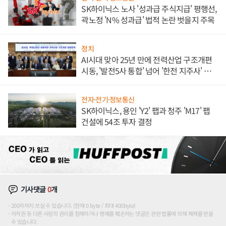
SK하이닉스 노사 '성과급 주식지급' 평행선,
곽노정 'N% 성과급' 법적 논란 벗을지 주목
정치
AI시대 맞아 25년 만에 전력산업 구조개편
시동, '발전5사 통합' 넘어 '한전 지주사' 재편
론도
전자·전기·정보통신
SK하이닉스, 용인 'Y2' 팹과 청주 'M17' 팹
건설에 54조 투자 결정
기사댓글
0
개
200자까지 쓰실 수 있습니다. (현재 0 byte / 최대 400byte)
저작권 등 다른 사람의 권리를 침해하거나 명예를 훼손하는 댓글은 관련 법률에 의해 제재를 받을
수 있습니다.