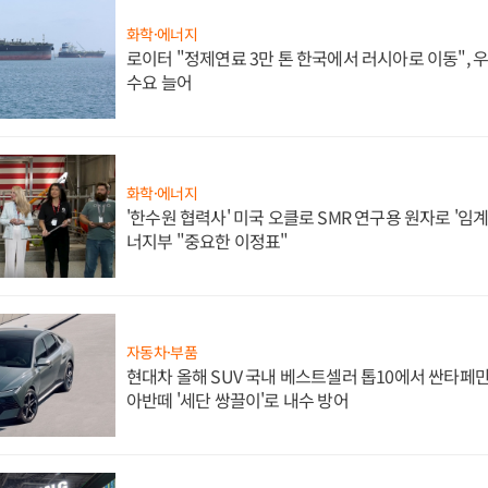
화학·에너지
로이터 "정제연료 3만 톤 한국에서 러시아로 이동",
수요 늘어
화학·에너지
'한수원 협력사' 미국 오클로 SMR 연구용 원자로 '임계 
너지부 "중요한 이정표"
자동차·부품
현대차 올해 SUV 국내 베스트셀러 톱10에서 싼타페만
아반떼 '세단 쌍끌이'로 내수 방어