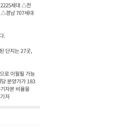
2225세대 △전
 △경남 707세대
다.
된 단지는 27곳,
년으로 이월될 가능
㎡당 분양가가 183
 자기자본 비율을
 기자