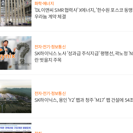
화학·에너지
'DL이앤씨 SMR 협력사' X에너지, '한수원 포스코 
우라늄 계약 체결
전자·전기·정보통신
SK하이닉스 노사 '성과급 주식지급' 평행선, 곽노정 'N
란 벗을지 주목
전자·전기·정보통신
SK하이닉스, 용인 'Y2' 팹과 청주 'M17' 팹 건설에 5