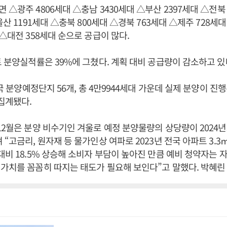
 △광주 4806세대 △충남 3430세대 △부산 2397세대 △전북 
울산 1191세대 △충북 800세대 △경북 763세대 △제주 728세대
 △대전 358세대 순으로 공급이 많다.
트 분양실적률은 39%에 그쳤다. 계획 대비 공급량이 감소하고 있
전국 분양예정단지 56개, 총 4만9944세대 가운데 실제 분양이 진행
 집계됐다.
12월은 분양 비수기인 겨울로 예정 분양물량의 상당량이 2024
“고금리, 원자재 등 물가인상 여파로 2023년 전국 아파트 3.3
대비 18.5% 상승해 소비자 부담이 높아진 만큼 예비 청약자는
가치를 꼼꼼히 따지는 태도가 필요해 보인다”고 말했다. 박혜린