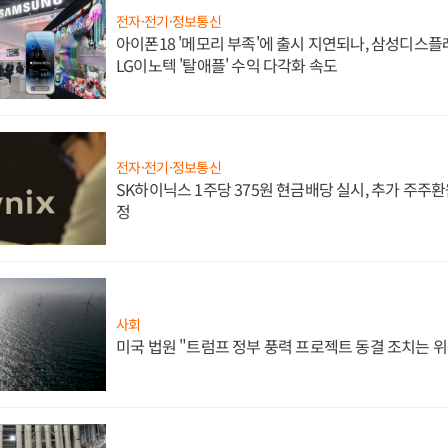
전자·전기·정보통신
아이폰18 '메모리 부족'에 출시 지연되나, 삼성디스
LG이노텍 '탈애플' 수익 다각화 속도
전자·전기·정보통신
SK하이닉스 1주당 375원 현금배당 실시, 추가 주주환
정
사회
미국 법원 "트럼프 정부 풍력 프로젝트 동결 조치는 위