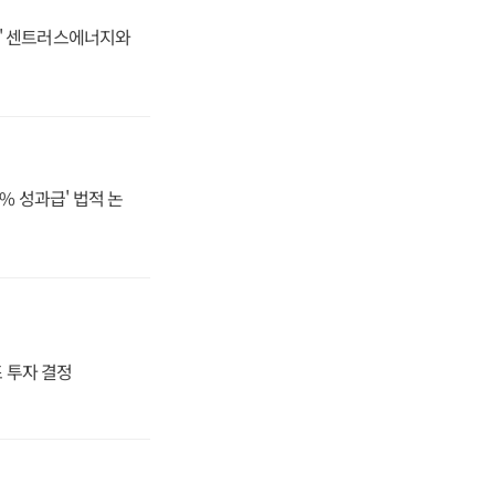
동맹' 센트러스에너지와
% 성과급' 법적 논
4조 투자 결정